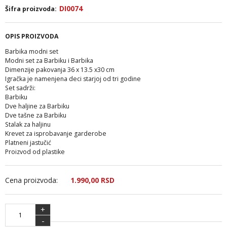
DI0074
Šifra proizvoda:
OPIS PROIZVODA
Barbika modni set
Modni set za Barbiku i Barbika
Dimenzije pakovanja 36 x 13.5 x30 cm
Igračka je namenjena deci starjoj od tri godine
Set sadrži:
Barbiku
Dve haljine za Barbiku
Dve tašne za Barbiku
Stalak za haljinu
Krevet za isprobavanje garderobe
Platneni jastučić
Proizvod od plastike
Cena proizvoda:
1.990,
00
RSD
+
-