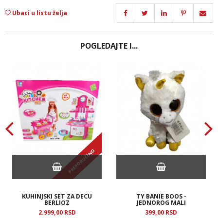
Ubaci u listu želja
POGLEDAJTE I...
PREPORUČENO
KUHINJSKI SET ZA DECU
TY BANIE BOOS -
BERLIOZ
JEDNOROG MALI
2.999,
00
RSD
399,
00
RSD