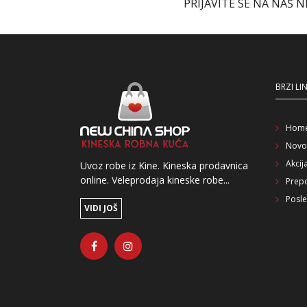
PRIJAVITE SE NA NAŠ 
BRZI LI
Hom
Novo
Akcij
Uvoz robe iz Kine. Kineska prodavnica
online. Veleprodaja kineske robe...
Prep
Posle
VIDI JOŠ