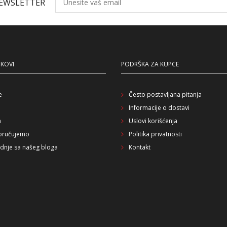
NEWSLETTER
NKOVI
PODRŠKA ZA KUPCE
e
Često postavljana pitanja
Informacije o dostavi
a
Uslovi korišćenja
oručujemo
Politika privatnosti
dnje sa našeg bloga
Kontakt