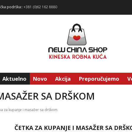
ička podrška::
+381 (0)62 162 8880
Aktuelno
Novo
Akcija
Preporučujemo
V
 MASAŽER SA DRŠKOM
ka za kupanje i masažer sa drškom
ČETKA ZA KUPANJE I MASAŽER SA DRŠ