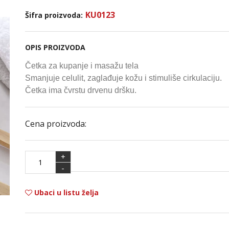
KU0123
Šifra proizvoda:
OPIS PROIZVODA
Četka za kupanje i masažu tela
Smanjuje celulit, zaglađuje kožu i stimuliše cirkulaciju.
Četka ima čvrstu drvenu dršku.
Cena proizvoda:
+
-
Ubaci u listu želja