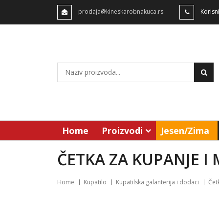
prodaja@kineskarobnakuca.rs
Korisn
Home
Proizvodi
Jesen/Zima
ČETKA ZA KUPANJE I
Home
Kupatilo
Kupatilska galanterija i dodaci
Čet