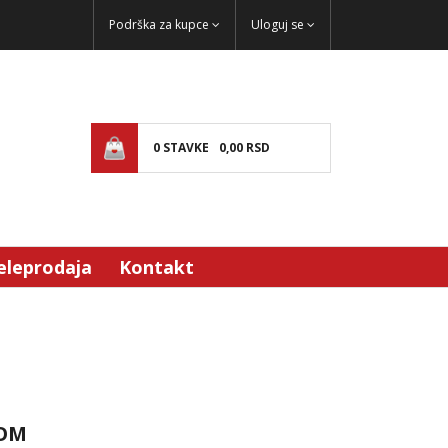
Podrška za kupce
Uloguj se
0
STAVKE
0,
00
RSD
eleprodaja
Kontakt
KOM