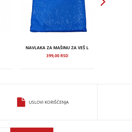
NAVLAKA ZA MAŠINU ZA VEŠ L
ČEP ZA KAD
399,
00
RSD
1
USLOVI KORIŠĆENJA