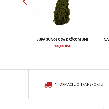
PATILO BABL
LUFA SUNĐER SA DRŠKOM UNI
NA
SD
200,
00
RSD
INFORMACIJE O TRANSPORTU