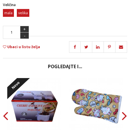
Veličina
mala
velika
+
-
Ubaci u listu želja
POGLEDAJTE I...
Novo