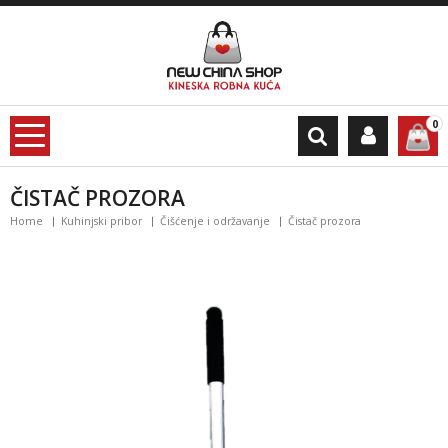
0
ČISTAČ PROZORA
Home
Kuhinjski pribor
Čišćenje i održavanje
Čistač prozora