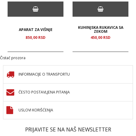
KUHINJSKA RUKAVICA SA
APARAT ZA VIŠNJE
ZEKOM
850,
00
RSD
450,
00
RSD
Čistač prozora
INFORMACIJE O TRANSPORTU
ČESTO POSTAVLJENA PITANJA
USLOVI KORIŠĆENJA
PRIJAVITE SE NA NAŠ NEWSLETTER