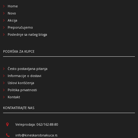
Home
Novo
Akcija
Preporučujemo
Poslednje sa našeg bloga
PODRŠKA ZA KUPCE
Često postavljana pitanja
Informacije o dostavi
Uslovi korišćenja
Politika privatnosti
Kontakt
KONTAKTIRAJTE NAS
Veleprodaja: 062/162-88-80
info@kineskarobnakuca.rs