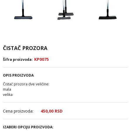
ČISTAČ PROZORA
KP0075
Šifra proizvoda:
OPIS PROIZVODA
Čistač prozora dve veličine:
mala
velika
Cena proizvoda:
450,
00
RSD
IZABERI OPCIJU PROIZVODA: