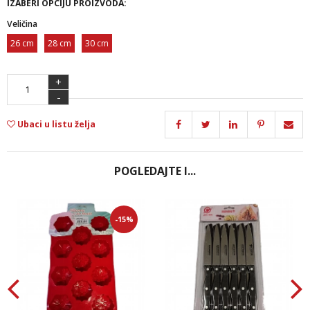
IZABERI OPCIJU PROIZVODA:
Veličina
26 cm
28 cm
30 cm
+
-
Ubaci u listu želja
POGLEDAJTE I...
-15%