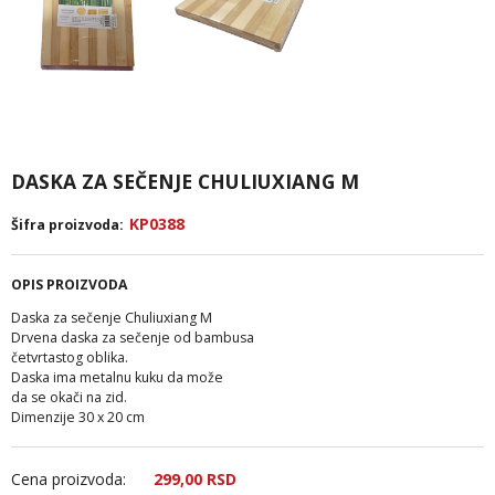
DASKA ZA SEČENJE CHULIUXIANG M
KP0388
Šifra proizvoda:
OPIS PROIZVODA
Daska za sečenje Chuliuxiang M
Drvena daska za sečenje od bambusa
četvrtastog oblika.
Daska ima metalnu kuku da može
da se okači na zid.
Dimenzije 30 x 20 cm
Cena proizvoda:
299,
00
RSD