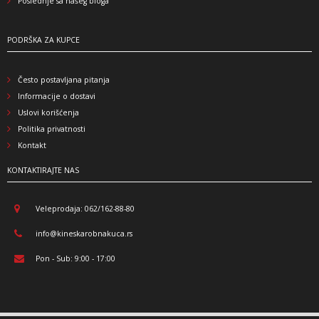
Poslednje sa našeg bloga
PODRŠKA ZA KUPCE
Često postavljana pitanja
Informacije o dostavi
Uslovi korišćenja
Politika privatnosti
Kontakt
KONTAKTIRAJTE NAS
Veleprodaja: 062/162-88-80
info@kineskarobnakuca.rs
Pon - Sub: 9:00 - 17:00