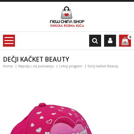
0
DEČJI KAČKET BEAUTY
Home
Napolju i na putovanju
Letnji program
Dečji kačket Beauty