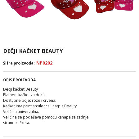
DEČJI KAČKET BEAUTY
NP0202
Šifra proizvoda:
OPIS PROIZVODA
Dečji kačket Beauty
Platneni kačket za decu.
Dostupne boje: roze i crvena.
Kačket ima print srculenca i natpis Beauty.
Veličina univerzalna.
Veličina se podešava pomoću kanapa sa zadnje
strane kačketa.