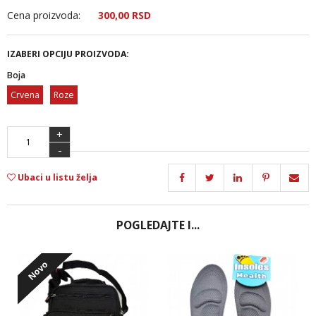
Cena proizvoda:
300,
00
RSD
IZABERI OPCIJU PROIZVODA:
Boja
Crvena
Roze
+
-
Ubaci u listu želja
POGLEDAJTE I...
Novo