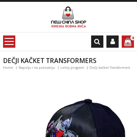
0
DEČJI KAČKET TRANSFORMERS
Home
Napolju i na putovanju
Letnji program
Dečji kačket Transformers