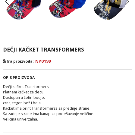
DEČJI KAČKET TRANSFORMERS
NP0199
Šifra proizvoda:
OPIS PROIZVODA
Dečji kačket Transformers
Platneni kačket za decu.
Dostupan u četiri booje:
crna, teget, bež i bela.
Kačket ima print Transformersa sa prednje strane.
Sa zadnje strane ima kanap za podešavanje veličine.
Veličina univerzalna.