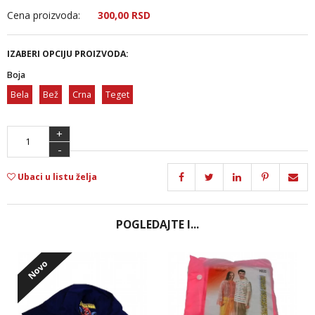
Cena proizvoda:
300,
00
RSD
IZABERI OPCIJU PROIZVODA:
Boja
Bela
Bež
Crna
Teget
+
-
Ubaci u listu želja
POGLEDAJTE I...
Novo