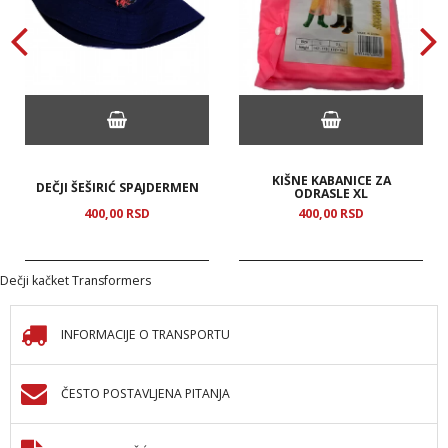
KIŠNE KABANICE ZA
DEČJI ŠEŠIRIĆ SPAJDERMEN
ODRASLE XL
400,
00
RSD
400,
00
RSD
Dečji kačket Transformers
INFORMACIJE O TRANSPORTU
ČESTO POSTAVLJENA PITANJA