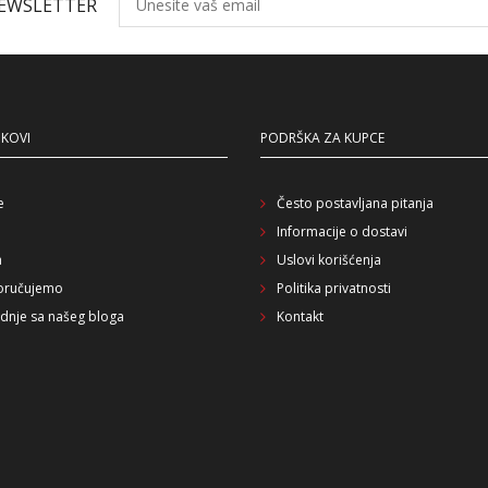
NEWSLETTER
NKOVI
PODRŠKA ZA KUPCE
e
Često postavljana pitanja
Informacije o dostavi
a
Uslovi korišćenja
oručujemo
Politika privatnosti
dnje sa našeg bloga
Kontakt