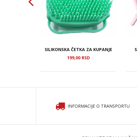
IZ DVA DELA
SILIKONSKA ČETKA ZA KUPANJE
S
SD
199,
00
RSD
INFORMACIJE O TRANSPORTU