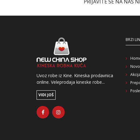
PRIJAVITE SE NA NAŠ 
BRZI LI
Hom
Novo
Akcij
Uvoz robe iz Kine. Kineska prodavnica
online. Veleprodaja kineske robe...
Prep
Posle
VIDI JOŠ