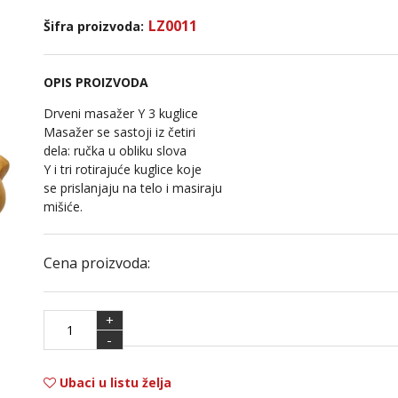
LZ0011
Šifra proizvoda:
OPIS PROIZVODA
Drveni masažer Y 3 kuglice
Masažer se sastoji iz četiri
dela: ručka u obliku slova
Y i tri rotirajuće kuglice koje
se prislanjaju na telo i masiraju
mišiće.
Cena proizvoda:
+
-
Ubaci u listu želja