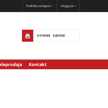
Podrška za kupce
Uloguj se
0
STAVKE
0,
00
RSD
eleprodaja
Kontakt