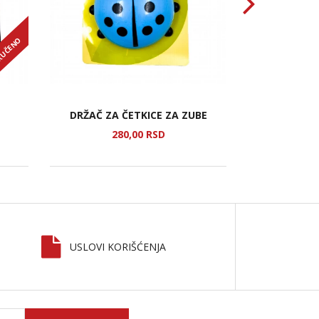
RUČENO
DRŽAČ ZA ČETKICE ZA ZUBE
MAŠINIC
280,
00
RSD
2.
USLOVI KORIŠĆENJA