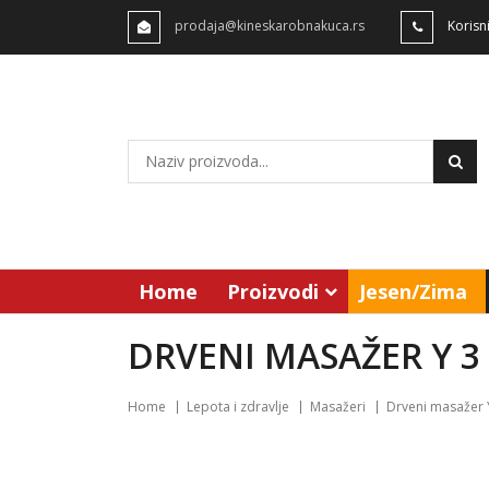
prodaja@kineskarobnakuca.rs
Korisn
Home
Proizvodi
Jesen/Zima
DRVENI MASAŽER Y 3
Home
Lepota i zdravlje
Masažeri
Drveni masažer Y