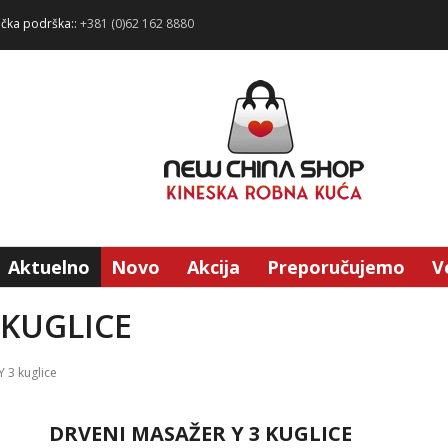
ička podrška::
+381 (0)62 162 8880
Aktuelno
Novo
Akcija
Preporučujemo
V
 KUGLICE
 3 kuglice
DRVENI MASAŽER Y 3 KUGLICE