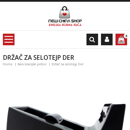
0
DRŽAČ ZA SELOTEJP DER
Home
Kancelarijski pribor
Držač za selotejp Der