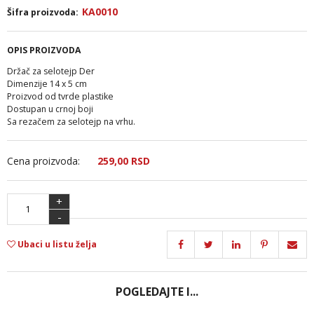
KA0010
Šifra proizvoda:
OPIS PROIZVODA
Držač za selotejp Der
Dimenzije 14 x 5 cm
Proizvod od tvrde plastike
Dostupan u crnoj boji
Sa rezačem za selotejp na vrhu.
Cena proizvoda:
259,
00
RSD
+
-
Ubaci u listu želja
POGLEDAJTE I...