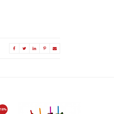
Novo
-18%