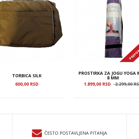
PREPO
PROSTIRKA ZA JOGU YOGA
TORBICA SILK
8 MM
600,
00
RSD
1.899,
00
RSD
2.299,
00
R
ČESTO POSTAVLJENA PITANJA