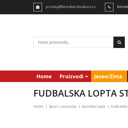
prodaja@kineskarobnakuca.rs
Korisn
Home
Proizvodi
Jesen/Zima
FUDBALSKA LOPTA S
Home
Sport i razonoda
Sportske lopte
Fudbalska 