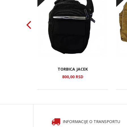
CK 3
TORBICA JACEK
SD
800,
00
RSD
INFORMACIJE O TRANSPORTU