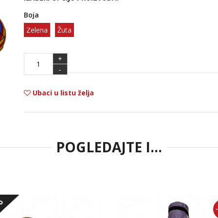
Boja
Zelena
Žuta
+
-
Ubaci u listu želja
POGLEDAJTE I...
vo