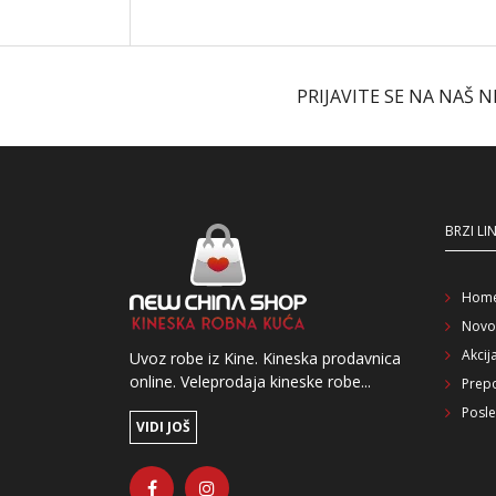
PRIJAVITE SE NA NAŠ 
BRZI LI
Hom
Novo
Akcij
Uvoz robe iz Kine. Kineska prodavnica
online. Veleprodaja kineske robe...
Prep
Posle
VIDI JOŠ