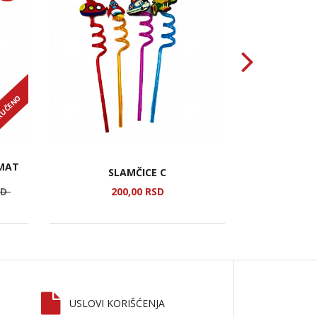
RUČENO
 MAT
SLAMČICE C
TOR
SD
200,
00
RSD
8
USLOVI KORIŠĆENJA