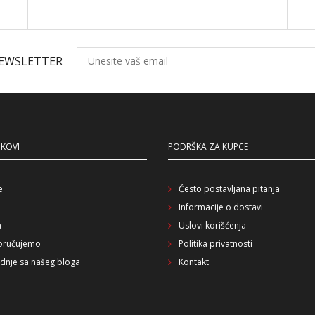
NEWSLETTER
NKOVI
PODRŠKA ZA KUPCE
e
Često postavljana pitanja
Informacije o dostavi
a
Uslovi korišćenja
oručujemo
Politika privatnosti
dnje sa našeg bloga
Kontakt