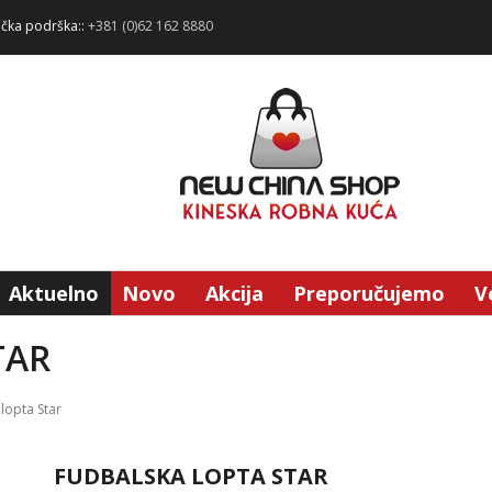
ička podrška::
+381 (0)62 162 8880
Aktuelno
Novo
Akcija
Preporučujemo
V
TAR
lopta Star
FUDBALSKA LOPTA STAR