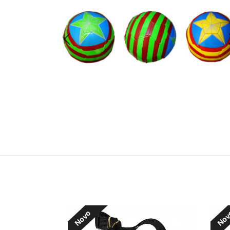
Novo
No