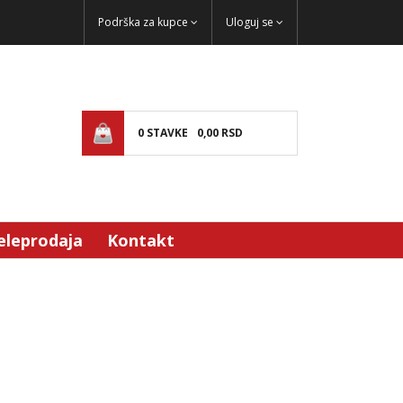
Podrška za kupce
Uloguj se
0
STAVKE
0,
00
RSD
eleprodaja
Kontakt