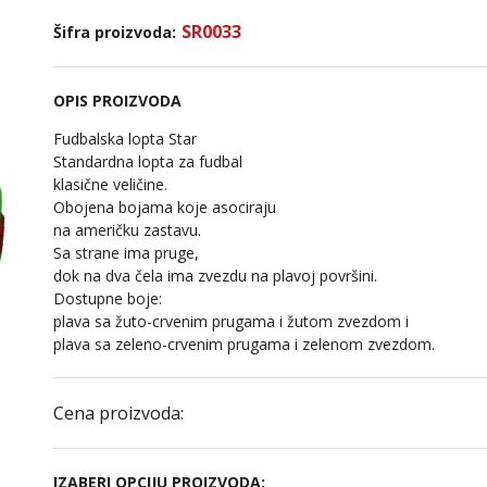
SR0033
Šifra proizvoda:
OPIS PROIZVODA
Fudbalska lopta Star
Standardna lopta za fudbal
klasične veličine.
Obojena bojama koje asociraju
na američku zastavu.
Sa strane ima pruge,
dok na dva čela ima zvezdu na plavoj površini.
Dostupne boje:
plava sa žuto-crvenim prugama i žutom zvezdom i
plava sa zeleno-crvenim prugama i zelenom zvezdom.
Cena proizvoda:
IZABERI OPCIJU PROIZVODA: