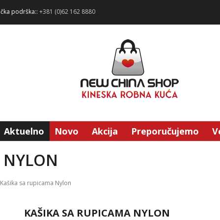
ička podrška::
+381 (0)62 162 8880
Aktuelno
Novo
Akcija
Preporučujemo
V
A NYLON
Kašika sa rupicama Nylon
KAŠIKA SA RUPICAMA NYLON