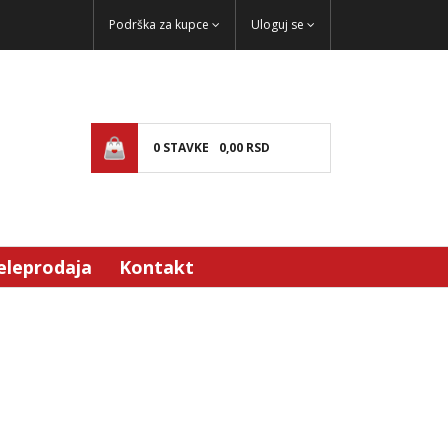
Podrška za kupce
Uloguj se
0
STAVKE
0,
00
RSD
eleprodaja
Kontakt