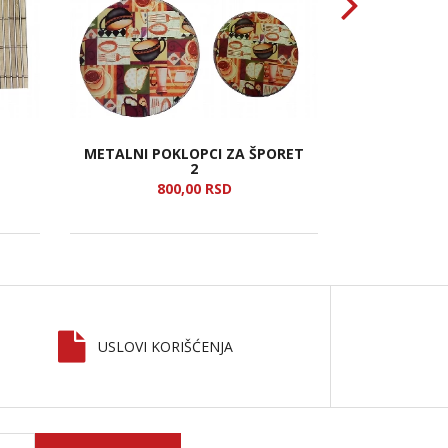
METALNI POKLOPCI ZA ŠPORET
SL
2
800,
00
RSD
2
USLOVI KORIŠĆENJA