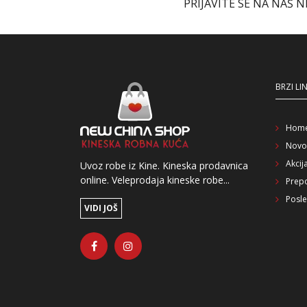
PRIJAVITE SE NA NAŠ 
BRZI LI
Hom
Novo
Akcij
Uvoz robe iz Kine. Kineska prodavnica
online. Veleprodaja kineske robe...
Prep
Posle
VIDI JOŠ