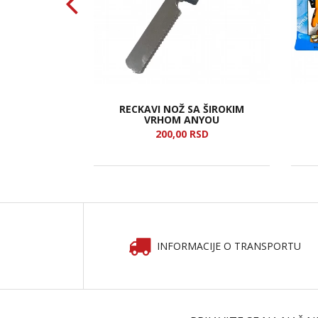
AČE MOUNT
RECKAVI NOŽ SA ŠIROKIM
11
VRHOM ANYOU
SD
200,
00
RSD
INFORMACIJE O TRANSPORTU