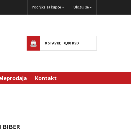
Podrška za kupce
Uloguj se
0
STAVKE
0,
00
RSD
eleprodaja
Kontakt
 BIBER