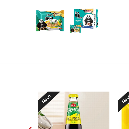
Novo
No