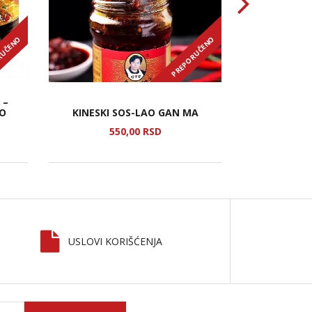
RUČENO
PREPORUČENO
 –
LO
KINESKI SOS-LAO GAN MA
HADAY PR
550,
00
RSD
5
USLOVI KORIŠĆENJA