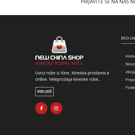
PRIJAVITE SE NA NAŠ 
BRZI LI
Hom
Novo
Akcij
Uvoz robe iz Kine. Kineska prodavnica
online. Veleprodaja kineske robe...
Prep
Posle
VIDI JOŠ