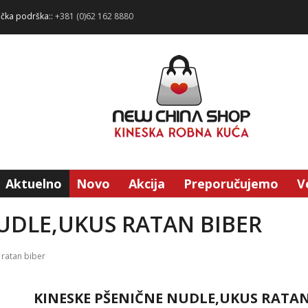
ička podrška::
+381 (0)62 162 8880
Aktuelno
Novo
Akcija
Preporučujemo
V
UDLE,UKUS RATAN BIBER
ratan biber
KINESKE PŠENIČNE NUDLE,UKUS RATAN