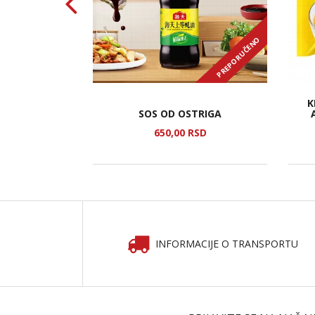
PREPORUČENO
PREPORUČENO
K
 NUDLE,UKUS
SOS OD OSTRIGA
NI
SD
650,
00
RSD
INFORMACIJE O TRANSPORTU