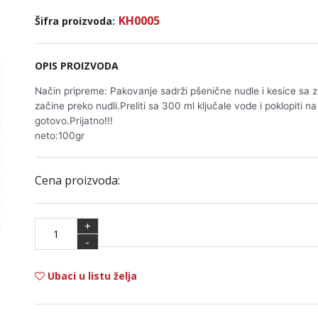
KH0005
Šifra proizvoda:
OPIS PROIZVODA
Način pripreme: Pakovanje sadrži pšenične nudle i kesice sa za
začine preko nudli.Preliti sa 300 ml ključale vode i poklopiti n
gotovo.Prijatno!!!
neto:100gr
Cena proizvoda:
+
-
Ubaci u listu želja