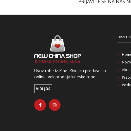
PRIJAVITE SE NA NAŠ 
BRZI LI
Hom
Novo
Akcij
Uvoz robe iz Kine. Kineska prodavnica
online. Veleprodaja kineske robe...
Prep
Posle
VIDI JOŠ