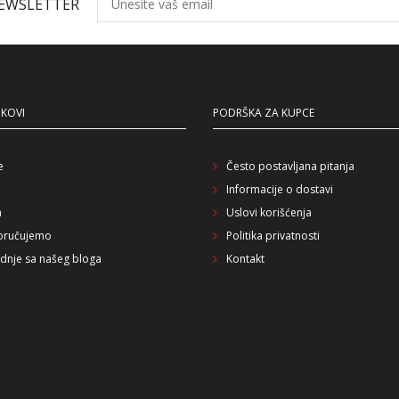
NEWSLETTER
NKOVI
PODRŠKA ZA KUPCE
e
Često postavljana pitanja
Informacije o dostavi
a
Uslovi korišćenja
oručujemo
Politika privatnosti
dnje sa našeg bloga
Kontakt