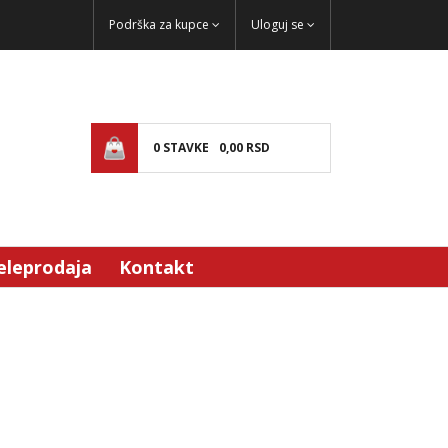
Podrška za kupce
Uloguj se
0
STAVKE
0,
00
RSD
eleprodaja
Kontakt