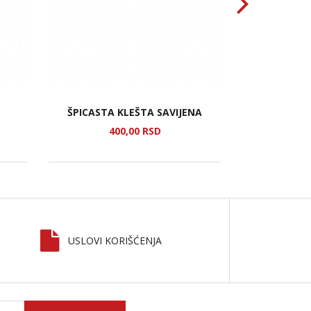
ŠPICASTA KLEŠTA SAVIJENA
ŠRAF
400,
00
RSD
1
USLOVI KORIŠĆENJA