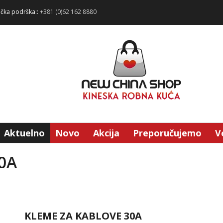
ička podrška::
+381 (0)62 162 8880
Aktuelno
Novo
Akcija
Preporučujemo
V
0A
KLEME ZA KABLOVE 30A