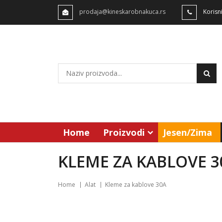
prodaja@kineskarobnakuca.rs
Korisn
Home
Proizvodi
Jesen/Zima
KLEME ZA KABLOVE 3
Home
Alat
Kleme za kablove 30A