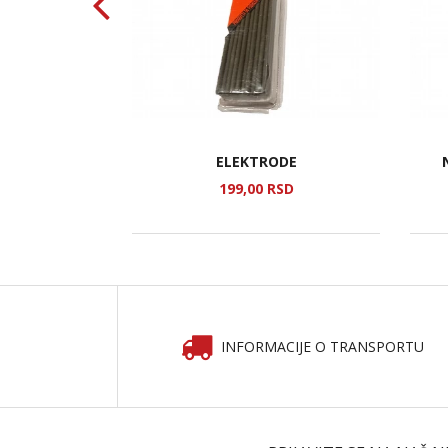
ICE ZA RAD
ELEKTRODE
SD
199,
00
RSD
INFORMACIJE O TRANSPORTU