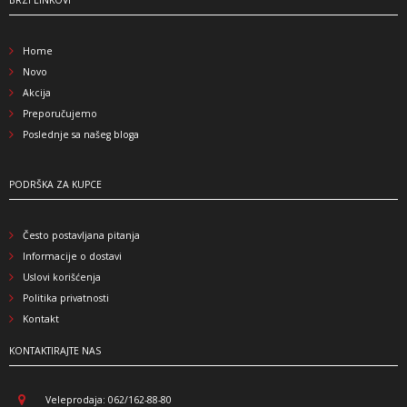
Home
Novo
Akcija
Preporučujemo
Poslednje sa našeg bloga
PODRŠKA ZA KUPCE
Često postavljana pitanja
Informacije o dostavi
Uslovi korišćenja
Politika privatnosti
Kontakt
KONTAKTIRAJTE NAS
Veleprodaja: 062/162-88-80