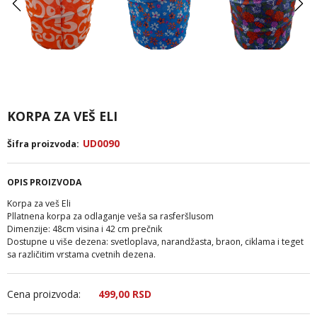
KORPA ZA VEŠ ELI
UD0090
Šifra proizvoda:
OPIS PROIZVODA
Korpa za veš Eli
Pllatnena korpa za odlaganje veša sa rasferšlusom
Dimenzije: 48cm visina i 42 cm prečnik
Dostupne u više dezena: svetloplava, narandžasta, braon, ciklama i teget
sa različitim vrstama cvetnih dezena.
Cena proizvoda:
499,
00
RSD