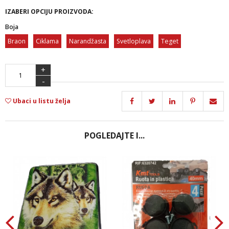
IZABERI OPCIJU PROIZVODA:
Boja
Braon
Ciklama
Narandžasta
Svetloplava
Teget
+
-
Ubaci u listu želja
POGLEDAJTE I...