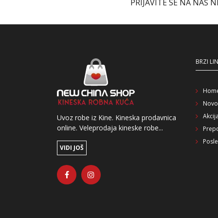
PRIJAVITE SE NA NAŠ 
BRZI LI
Hom
Novo
Akcij
Uvoz robe iz Kine. Kineska prodavnica
online. Veleprodaja kineske robe...
Prep
Posle
VIDI JOŠ