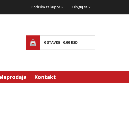
Podrška za kupce
Uloguj se
0
STAVKE
0,
00
RSD
eleprodaja
Kontakt