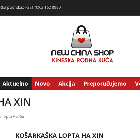
ička podrška::
+381 (0)62 162 8880
Aktuelno
Novo
Akcija
Preporučujemo
V
HA XIN
 lopta Ha Xin
KOŠARKAŠKA LOPTA HA XIN