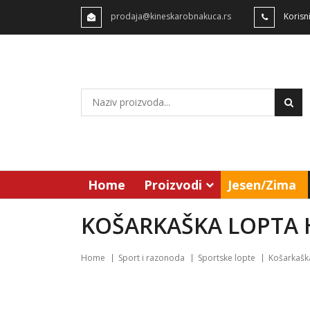
prodaja@kineskarobnakuca.rs
Korisn
Home
Proizvodi
Jesen/Zima
KOŠARKAŠKA LOPTA 
Home
Sport i razonoda
Sportske lopte
Košarkaška