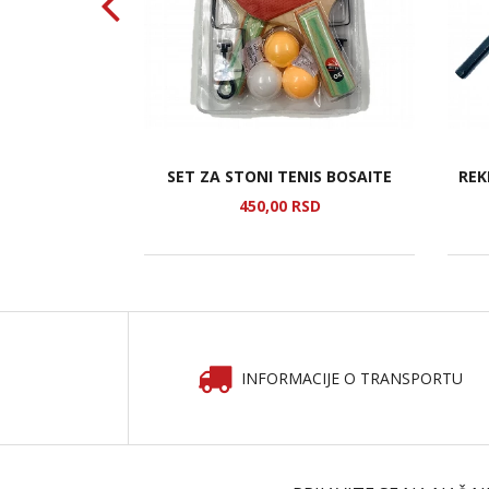
IKA ANYOU
SET ZA STONI TENIS BOSAITE
REK
SD
450,
00
RSD
INFORMACIJE O TRANSPORTU