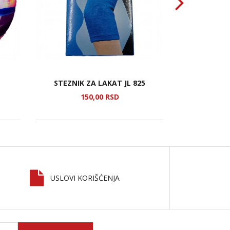
STEZNIK ZA LAKAT JL 825
TORBIC
150,
00
RSD
1.
USLOVI KORIŠĆENJA