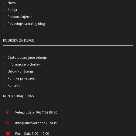
Novo
Akcija
Preporučujemo
Poslednje sa našeg bloga
PODRŠKA ZA KUPCE
Često postavljana pitanja
Informacije o dostavi
Uslovi korišćenja
Politika privatnosti
Kontakt
KONTAKTIRAJTE NAS
Veleprodaja: 062/162-88-80
info@kineskarobnakuca.rs
Pon - Sub: 9:00 - 17:00