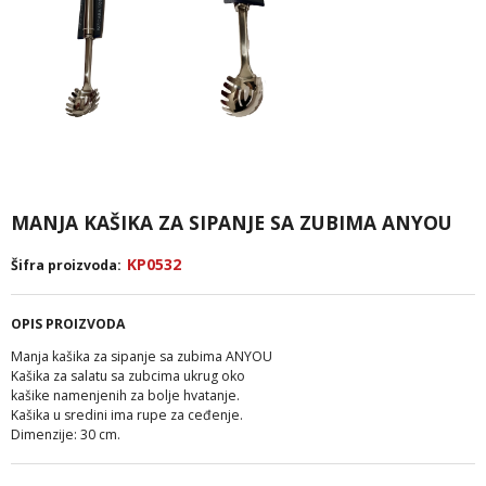
MANJA KAŠIKA ZA SIPANJE SA ZUBIMA ANYOU
KP0532
Šifra proizvoda:
OPIS PROIZVODA
Manja kašika za sipanje sa zubima ANYOU
Kašika za salatu sa zubcima ukrug oko
kašike namenjenih za bolje hvatanje.
Kašika u sredini ima rupe za ceđenje.
Dimenzije: 30 cm.