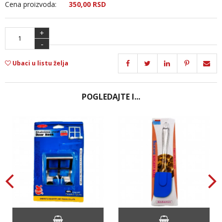
Cena proizvoda:
350,
00
RSD
+
-
Ubaci u listu želja
POGLEDAJTE I...