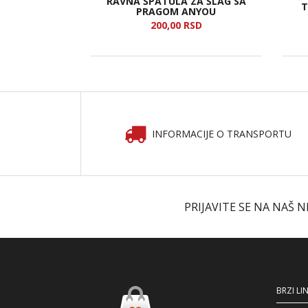
RAVNA ŠPATULA ZA ŠLAG SA
FU ANYOU
T
PRAGOM ANYOU
SD
200,
00
RSD
INFORMACIJE O TRANSPORTU
PRIJAVITE SE NA NAŠ 
BRZI LI