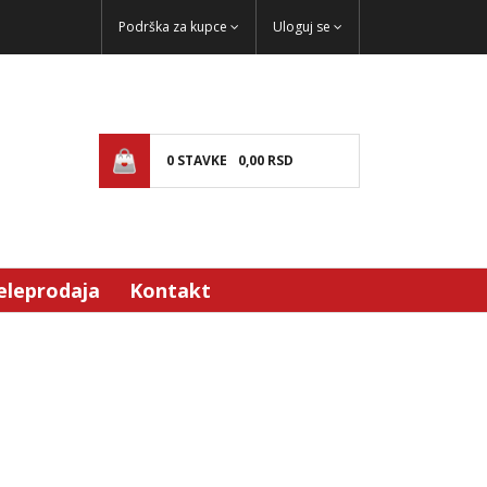
Podrška za kupce
Uloguj se
0
STAVKE
0,
00
RSD
eleprodaja
Kontakt