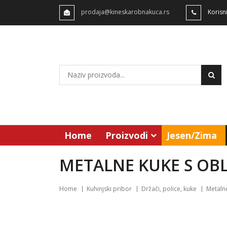
prodaja@kineskarobnakuca.rs
Korisn
Home
Proizvodi
Jesen/Zima
METALNE KUKE S OBL
Home
Kuhinjski pribor
Držači, police, kuke
Metalne