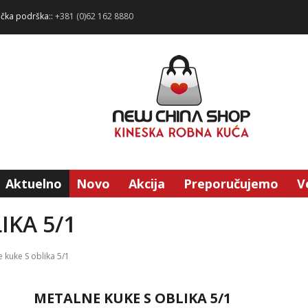
ička podrška::
+381 (0)62 162 8880
Aktuelno
Novo
Akcija
Preporučujemo
V
IKA 5/1
 kuke S oblika 5/1
METALNE KUKE S OBLIKA 5/1