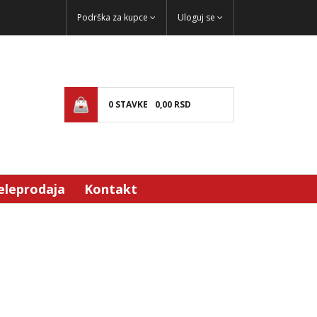
Podrška za kupce
Uloguj se
0
STAVKE
0,
00
RSD
eleprodaja
Kontakt