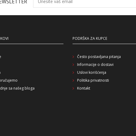
NEWSLETTER
NKOVI
PODRŠKA ZA KUPCE
e
Često postavljana pitanja
Informacije o dostavi
a
Uslovi korišćenja
oručujemo
Politika privatnosti
dnje sa našeg bloga
Kontakt