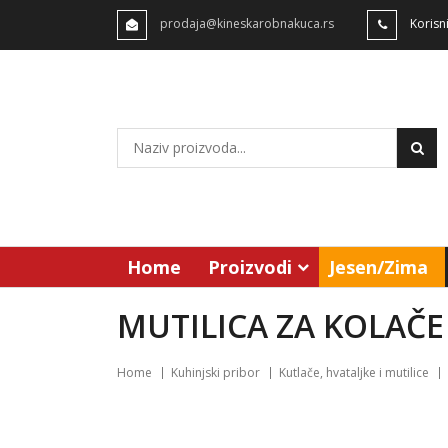
prodaja@kineskarobnakuca.rs
Korisn
Home
Proizvodi
Jesen/Zima
MUTILICA ZA KOLAČ
Home
Kuhinjski pribor
Kutlače, hvataljke i mutilice