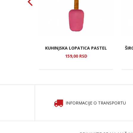
E TIAN YUAN
KUHINJSKA LOPATICA PASTEL
ŠIR
SD
159,
00
RSD
INFORMACIJE O TRANSPORTU