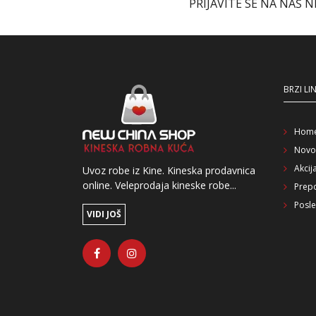
PRIJAVITE SE NA NAŠ 
BRZI LI
Hom
Novo
Akcij
Uvoz robe iz Kine. Kineska prodavnica
online. Veleprodaja kineske robe...
Prep
Posle
VIDI JOŠ