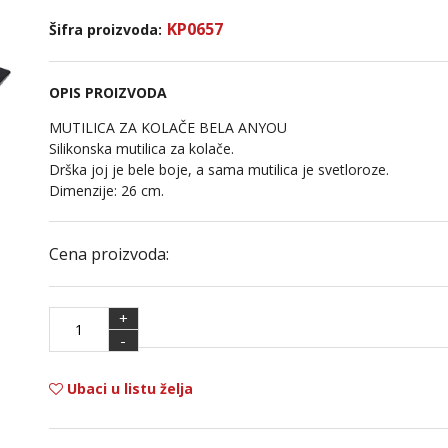
KP0657
Šifra proizvoda:
OPIS PROIZVODA
MUTILICA ZA KOLAČE BELA ANYOU
Silikonska mutilica za kolače.
Drška joj je bele boje, a sama mutilica je svetloroze.
Dimenzije: 26 cm.
Cena proizvoda:
+
-
Ubaci u listu želja