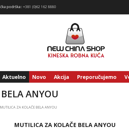
ička podrška::
+381 (0)62 162 8880
Aktuelno
Novo
Akcija
Preporučujemo
V
E BELA ANYOU
MUTILICA ZA KOLAČE BELA ANYOU
MUTILICA ZA KOLAČE BELA ANYOU