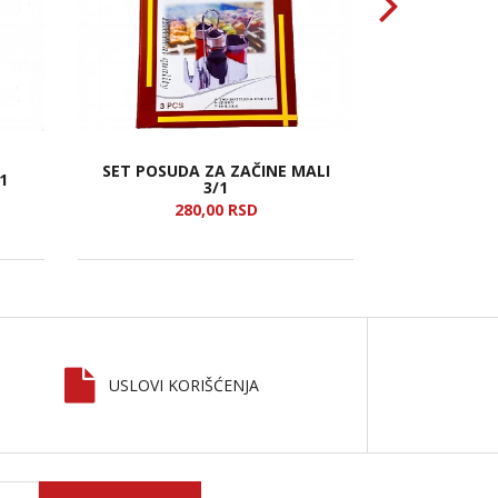
SET POSUDA ZA ZAČINE MALI
1
VELIKA 
3/1
280,
00
RSD
3
USLOVI KORIŠĆENJA