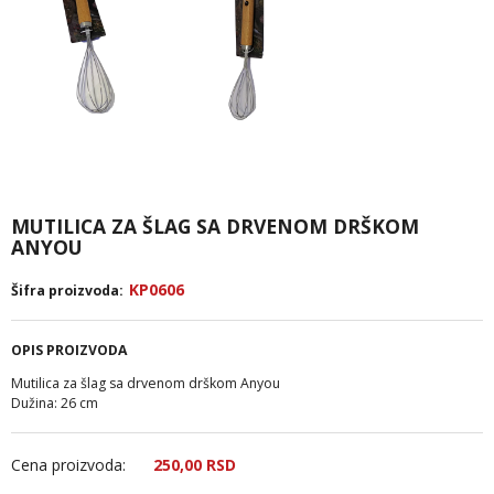
MUTILICA ZA ŠLAG SA DRVENOM DRŠKOM
ANYOU
KP0606
Šifra proizvoda:
OPIS PROIZVODA
Mutilica za šlag sa drvenom drškom Anyou
Dužina: 26 cm
Cena proizvoda:
250,
00
RSD