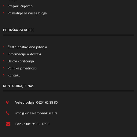
Preporučujemo
Poslednje sa našeg bloga
PODRŠKA ZA KUPCE
Često postavljana pitanja
Informacije o dostavi
Uslovi korišćenja
Politika privatnosti
Kontakt
KONTAKTIRAJTE NAS
Veleprodaja: 062/162-88-80
info@kineskarobnakuca.rs
Pon - Sub: 9:00 - 17:00