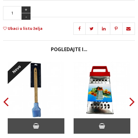
+
-
Ubaci u listu želja
POGLEDAJTE I...
Novo