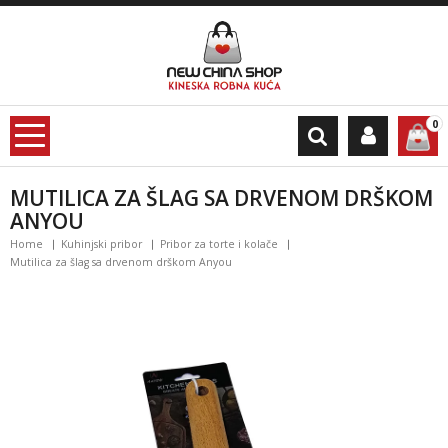
0
MUTILICA ZA ŠLAG SA DRVENOM DRŠKOM
ANYOU
Home
Kuhinjski pribor
Pribor za torte i kolače
Mutilica za šlag sa drvenom drškom Anyou