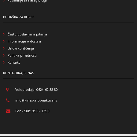
Poslednje sa našeg bloga
PODRŠKA ZA KUPCE
Često postavljana pitanja
Informacije o dostavi
Uslovi korišćenja
Politika privatnosti
Kontakt
KONTAKTIRAJTE NAS
Veleprodaja: 062/162-88-80
info@kineskarobnakuca.rs
Pon - Sub: 9:00 - 17:00