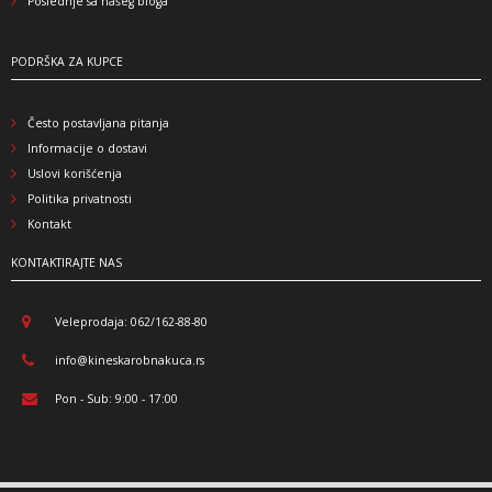
Poslednje sa našeg bloga
PODRŠKA ZA KUPCE
Često postavljana pitanja
Informacije o dostavi
Uslovi korišćenja
Politika privatnosti
Kontakt
KONTAKTIRAJTE NAS
Veleprodaja: 062/162-88-80
info@kineskarobnakuca.rs
Pon - Sub: 9:00 - 17:00