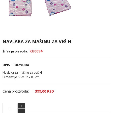
NAVLAKA ZA MAŠINU ZA VEŠ H
KU0094
Šifra proizvoda:
OPIS PROIZVODA
Navlaka za mašinu za veš H
Dimenzije 58 x 62 x 85 cm
Cena proizvoda:
399,
00
RSD
+
-