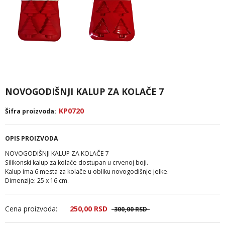
NOVOGODIŠNJI KALUP ZA KOLAČE 7
KP0720
Šifra proizvoda:
OPIS PROIZVODA
NOVOGODIŠNJI KALUP ZA KOLAČE 7
Silikonski kalup za kolače dostupan u crvenoj boji.
Kalup ima 6 mesta za kolače u obliku novogodišnje jelke.
Dimenzije: 25 x 16 cm.
Cena proizvoda:
250,
00
RSD
300,
00
RSD