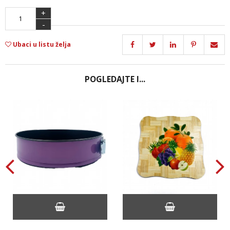
+
-
Ubaci u listu želja
POGLEDAJTE I...