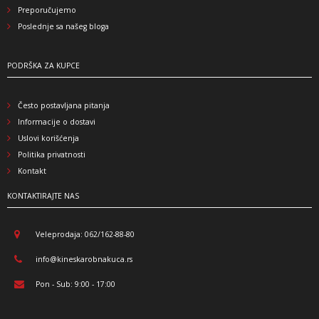
Preporučujemo
Poslednje sa našeg bloga
PODRŠKA ZA KUPCE
Često postavljana pitanja
Informacije o dostavi
Uslovi korišćenja
Politika privatnosti
Kontakt
KONTAKTIRAJTE NAS
Veleprodaja: 062/162-88-80
info@kineskarobnakuca.rs
Pon - Sub: 9:00 - 17:00