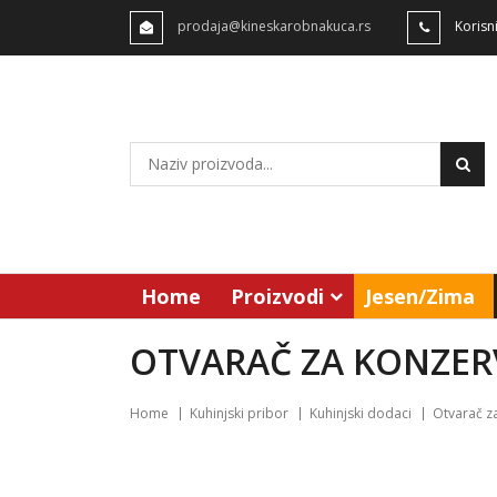
prodaja@kineskarobnakuca.rs
Korisn
Home
Proizvodi
Jesen/Zima
OTVARAČ ZA KONZERV
Home
Kuhinjski pribor
Kuhinjski dodaci
Otvarač z