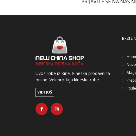
PRIJAVITE SE NA NAŠ 
BRZI LI
Hom
Novo
Akcij
Uvoz robe iz Kine. Kineska prodavnica
online. Veleprodaja kineske robe...
Prep
Posle
VIDI JOŠ