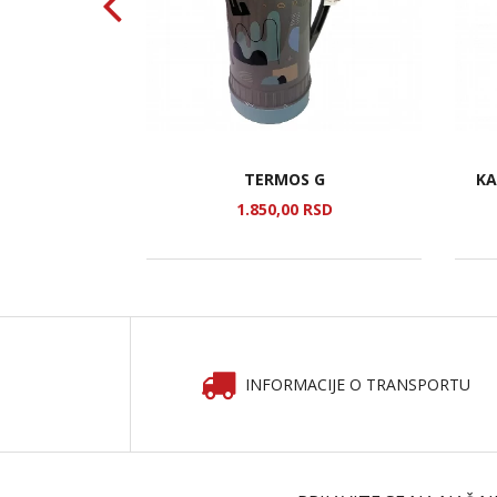
HINJU E
TERMOS G
KA
SD
1.850,
00
RSD
INFORMACIJE O TRANSPORTU