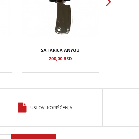
SATARICA ANYOU
KUHINJ
200,
00
RSD
2
USLOVI KORIŠĆENJA