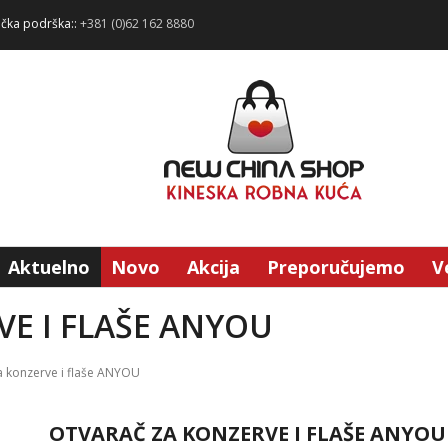
ička podrška::
+381 (0)62 162 8880
Aktuelno
Novo
Akcija
Preporučujemo
V
E I FLAŠE ANYOU
a konzerve i flaše ANYOU
OTVARAČ ZA KONZERVE I FLAŠE ANYOU