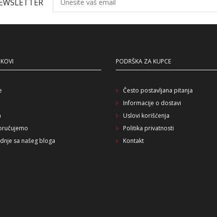
NEWSLETTER
NKOVI
PODRŠKA ZA KUPCE
e
Često postavljana pitanja
Informacije o dostavi
a
Uslovi korišćenja
oručujemo
Politika privatnosti
dnje sa našeg bloga
Kontakt