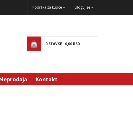
Podrška za kupce
Uloguj se
0
STAVKE
0,
00
RSD
eleprodaja
Kontakt