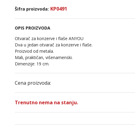
KP0491
Šifra proizvoda:
OPIS PROIZVODA
Otvarač za konzerve i flaše ANYOU
Dva u jedan otvarač za konzerve i flaše.
Proizvod od metala.
Mali, praktičan, višenamenski.
Dimenzije: 19 cm.
Cena proizvoda:
Trenutno nema na stanju.