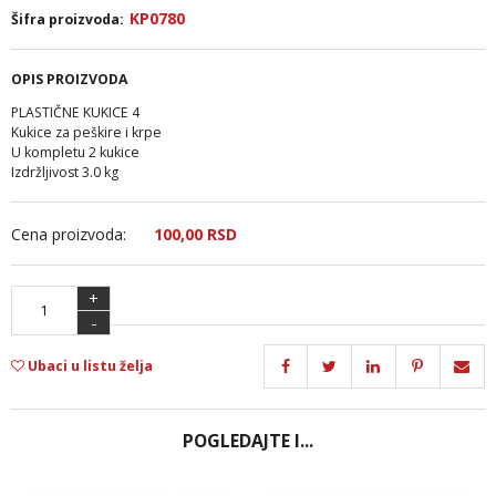
KP0780
Šifra proizvoda:
OPIS PROIZVODA
PLASTIČNE KUKICE 4
Kukice za peškire i krpe
U kompletu 2 kukice
Izdržljivost 3.0 kg
Cena proizvoda:
100,
00
RSD
+
-
Ubaci u listu želja
POGLEDAJTE I...