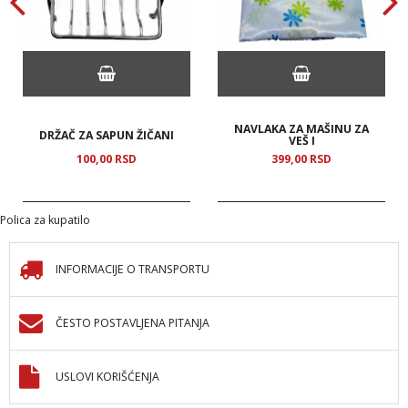
NAVLAKA ZA MAŠINU ZA
DRŽAČ ZA SAPUN ŽIČANI
VEŠ I
100,
00
RSD
399,
00
RSD
Polica za kupatilo
INFORMACIJE O TRANSPORTU
ČESTO POSTAVLJENA PITANJA
USLOVI KORIŠĆENJA