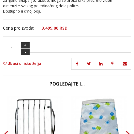
za njeno sklapanje.Takođe, mogu se preko slika precizno videti
dimenzije svakog pojedinačnog dela police.
Dostupno u crnoj boji.
Cena proizvoda:
3.499,
00
RSD
+
-
Ubaci u listu želja
POGLEDAJTE I...