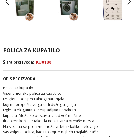
POLICA ZA KUPATILO
KU0108
Šifra proizvoda:
OPIS PROIZVODA
Polica za kupatilo
Višenamenska polica za kupatilo.
Izrađena od specijalnog materijala
koji ne propušta vlagu radi dužeg trajanja.
Izgleda elegantno i neupadljivo u svakom
kupatilu. Može se postaviti iznad veš mašine
ili klozetske šolje tako da ne zauzima previše mesta.
Na slikama se precizno može videti iz koliko delova je
sastavljena polica, kao i to koji je najbrži i najlakši način