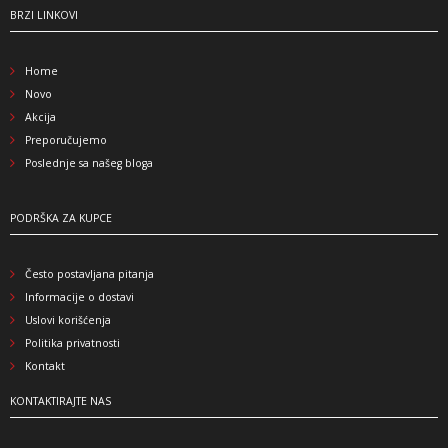
BRZI LINKOVI
Home
Novo
Akcija
Preporučujemo
Poslednje sa našeg bloga
PODRŠKA ZA KUPCE
Često postavljana pitanja
Informacije o dostavi
Uslovi korišćenja
Politika privatnosti
Kontakt
KONTAKTIRAJTE NAS