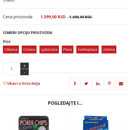
crveno
Cena proizvoda:
1.399,
00
RSD
1.690,
00
RSD
IZABERI OPCIJU PROIZVODA:
Boja
Ciklama
Crvena
Ljubičasta
Plava
Svetloplava
Zelena
+
-
Ubaci u listu želja
POGLEDAJTE I...