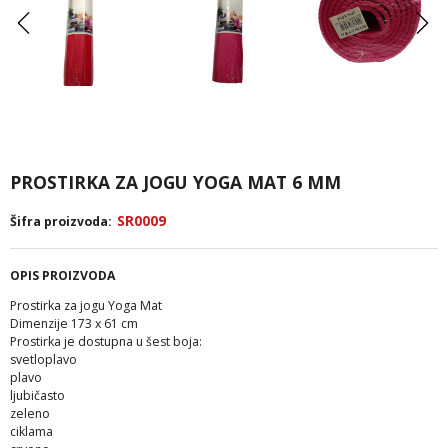
PROSTIRKA ZA JOGU YOGA MAT 6 MM
SR0009
Šifra proizvoda:
OPIS PROIZVODA
Prostirka za jogu Yoga Mat
Dimenzije 173 x 61 cm
Prostirka je dostupna u šest boja:
svetloplavo
plavo
ljubičasto
zeleno
ciklama