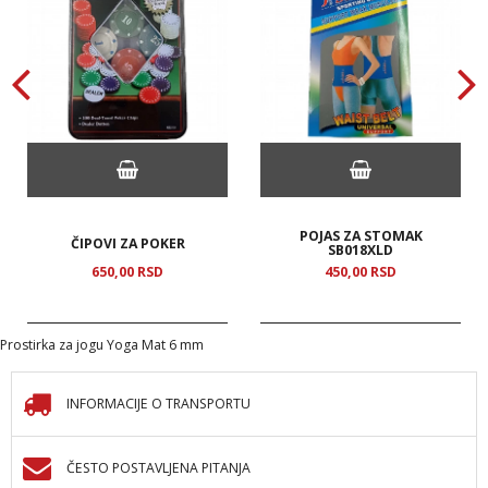
POJAS ZA STOMAK
ČIPOVI ZA POKER
SB018XLD
650,
00
RSD
450,
00
RSD
Prostirka za jogu Yoga Mat 6 mm
INFORMACIJE O TRANSPORTU
ČESTO POSTAVLJENA PITANJA