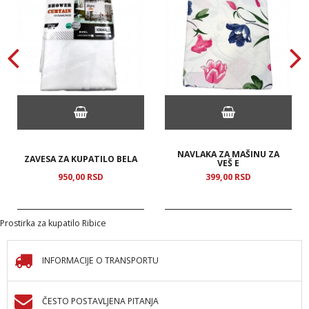
NAVLAKA ZA MAŠINU ZA
ZAVESA ZA KUPATILO BELA
VEŠ E
950,
00
RSD
399,
00
RSD
Prostirka za kupatilo Ribice
INFORMACIJE O TRANSPORTU
ČESTO POSTAVLJENA PITANJA