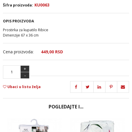
KU0063
Šifra proizvoda:
OPIS PROIZVODA
Prostirka za kupatilo Ribice
Dimenzije 67 x 36 cm
Cena proizvoda:
449,
00
RSD
+
-
Ubaci u listu želja
POGLEDAJTE I...