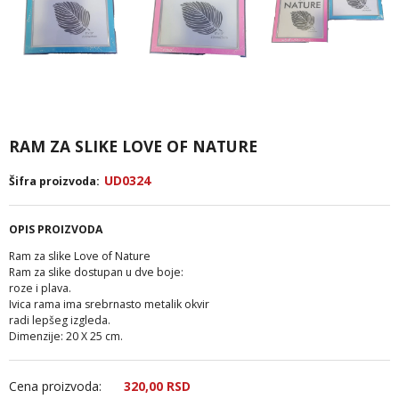
RAM ZA SLIKE LOVE OF NATURE
UD0324
Šifra proizvoda:
OPIS PROIZVODA
Ram za slike Love of Nature
Ram za slike dostupan u dve boje:
roze i plava.
Ivica rama ima srebrnasto metalik okvir
radi lepšeg izgleda.
Dimenzije: 20 X 25 cm.
Cena proizvoda:
320,
00
RSD