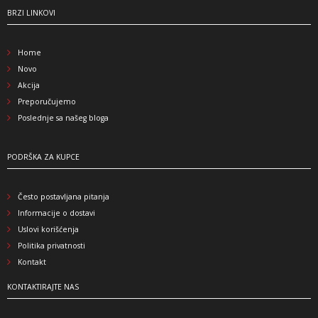
BRZI LINKOVI
Home
Novo
Akcija
Preporučujemo
Poslednje sa našeg bloga
PODRŠKA ZA KUPCE
Često postavljana pitanja
Informacije o dostavi
Uslovi korišćenja
Politika privatnosti
Kontakt
KONTAKTIRAJTE NAS