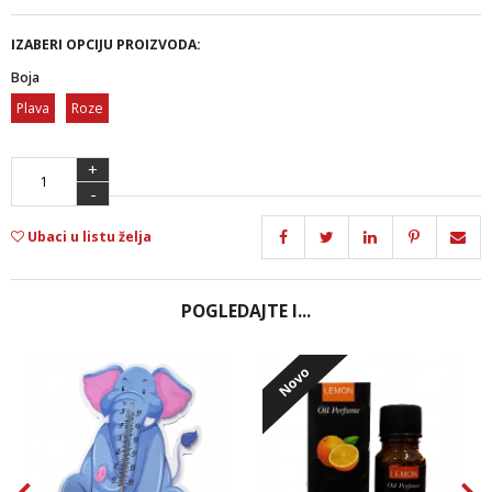
IZABERI OPCIJU PROIZVODA:
Boja
Plava
Roze
+
-
Ubaci u listu želja
POGLEDAJTE I...
Novo