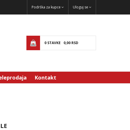
Podrška za kupce
Uloguj se
0
STAVKE
0,
00
RSD
eleprodaja
Kontakt
LE