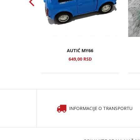
MENG 8
AUTIĆ MY66
SD
649,
00
RSD
INFORMACIJE O TRANSPORTU