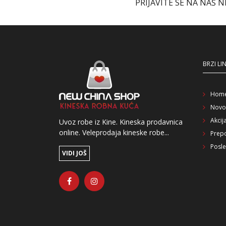
PRIJAVITE SE NA NAŠ 
BRZI LI
Hom
Novo
Akcij
Uvoz robe iz Kine. Kineska prodavnica
online. Veleprodaja kineske robe...
Prep
Posle
VIDI JOŠ