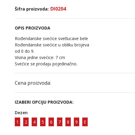
DI0204
Šifra proizvoda:
OPIS PROIZVODA
Rođendanske svećice svetlucave bele
Rođendanske svećice u obliku brojeva
od 0 do 9.
Visina jedne svećice: 7 cm
Svećice se prodaju pojedinačno.
Cena proizvoda:
IZABERI OPCIJU PROIZVODA:
Dezen
1
2
4
5
6
7
8
9
E