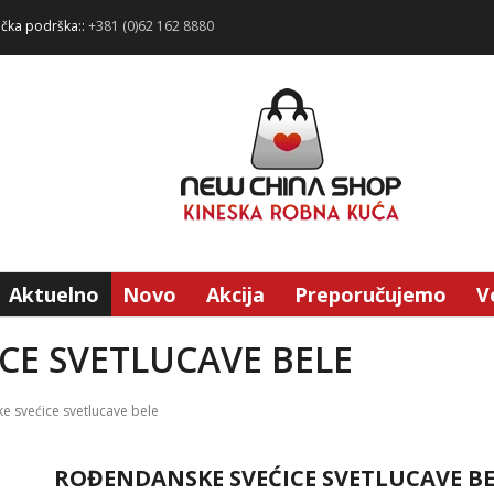
ička podrška::
+381 (0)62 162 8880
Aktuelno
Novo
Akcija
Preporučujemo
V
CE SVETLUCAVE BELE
 svećice svetlucave bele
ROĐENDANSKE SVEĆICE SVETLUCAVE BE