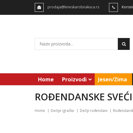
prodaja@kineskarobnakuca.rs
Korisn
Home
Proizvodi
Jesen/Zima
ROĐENDANSKE SVEĆI
Home
Dečije igračke
Dečiji rođendani
Rođendanske