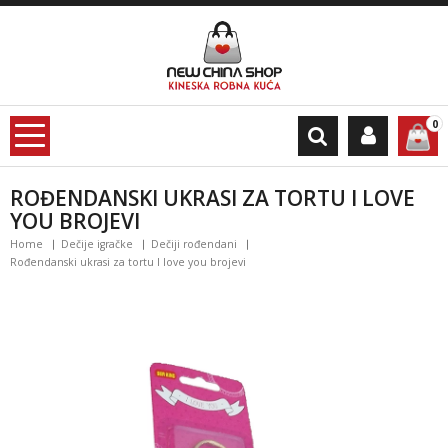
0
ROĐENDANSKI UKRASI ZA TORTU I LOVE
YOU BROJEVI
Home
Dečije igračke
Dečiji rođendani
Rođendanski ukrasi za tortu I love you brojevi