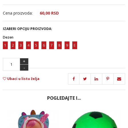
Cena proizvoda:
60,
00
RSD
IZABERI OPCIJU PROIZVODA:
Dezen
1
2
3
4
5
6
7
8
9
E
+
-
Ubaci u listu želja
POGLEDAJTE I...