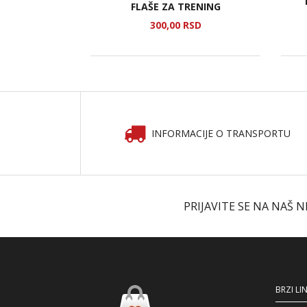
ZA TORTU
FLAŠE ZA TRENING
SD
300,
00
RSD
INFORMACIJE O TRANSPORTU
PRIJAVITE SE NA NAŠ 
BRZI LI