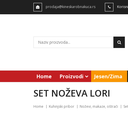
prodaja@kineskarobnakuca.rs
Korisn
Home
Proizvodi
Jesen/Zima
SET NOŽEVA LORI
Home
Kuhinjski pribor
Noževi, makaze, oštrači
Se