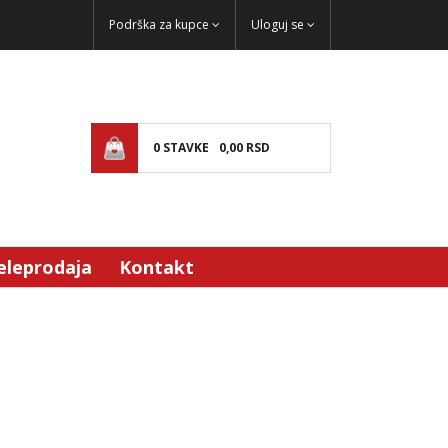
Podrška za kupce
Uloguj se
0
STAVKE
0,
00
RSD
eleprodaja
Kontakt