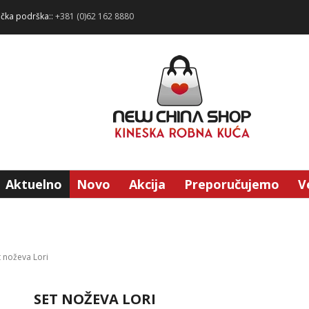
ička podrška::
+381 (0)62 162 8880
Aktuelno
Novo
Akcija
Preporučujemo
V
t noževa Lori
SET NOŽEVA LORI