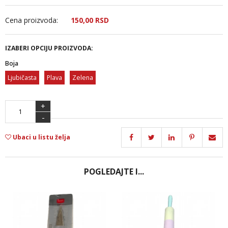
Cena proizvoda:
150,
00
RSD
IZABERI OPCIJU PROIZVODA:
Boja
Ljubičasta
Plava
Zelena
+
-
Ubaci u listu želja
POGLEDAJTE I...