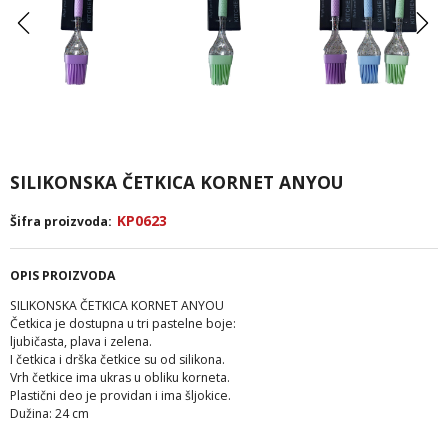
SILIKONSKA ČETKICA KORNET ANYOU
KP0623
Šifra proizvoda:
OPIS PROIZVODA
SILIKONSKA ČETKICA KORNET ANYOU
Četkica je dostupna u tri pastelne boje:
ljubičasta, plava i zelena.
I četkica i drška četkice su od silikona.
Vrh četkice ima ukras u obliku korneta.
Plastični deo je providan i ima šljokice.
Dužina: 24 cm