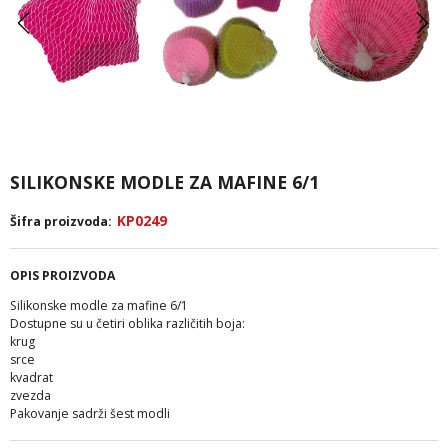
SILIKONSKE MODLE ZA MAFINE 6/1
KP0249
Šifra proizvoda:
OPIS PROIZVODA
Silikonske modle za mafine 6/1
Dostupne su u četiri oblika različitih boja:
krug
srce
kvadrat
zvezda
Pakovanje sadrži šest modli