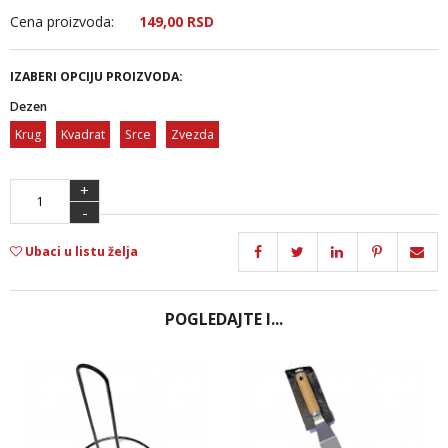
Cena proizvoda:
149,
00
RSD
IZABERI OPCIJU PROIZVODA:
Dezen
Krug
Kvadrat
Srce
Zvezda
+
-
Ubaci u listu želja
POGLEDAJTE I...