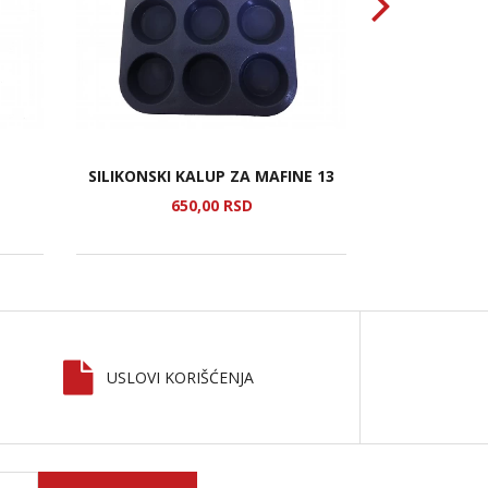
SILIKONSKI KALUP ZA MAFINE 13
KORPA Z
650,
00
RSD
1
USLOVI KORIŠĆENJA