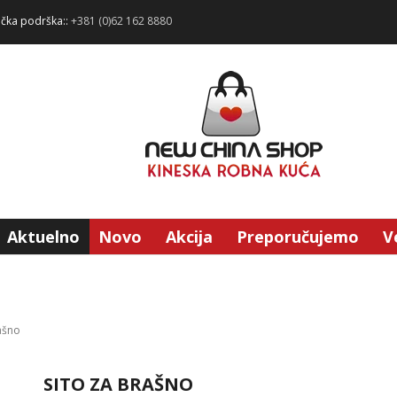
ička podrška::
+381 (0)62 162 8880
Aktuelno
Novo
Akcija
Preporučujemo
V
ašno
SITO ZA BRAŠNO