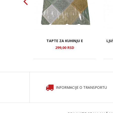
P ZA KUGLOF
TAPTE ZA KUHINJU E
LJU
SD
299,
00
RSD
INFORMACIJE O TRANSPORTU