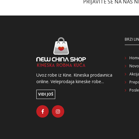
PRIJAVITE SE NA NAŠ 
BRZI LI
Hom
Novo
Akcij
Uvoz robe iz Kine. Kineska prodavnica
online. Veleprodaja kineske robe...
Prep
Posle
VIDI JOŠ