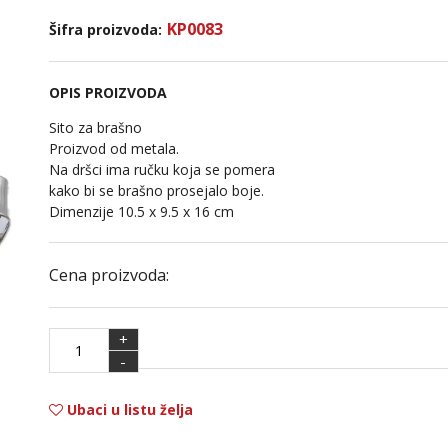
KP0083
Šifra proizvoda:
OPIS PROIZVODA
Sito za brašno
Proizvod od metala.
Na dršci ima ručku koja se pomera
kako bi se brašno prosejalo boje.
Dimenzije 10.5 x 9.5 x 16 cm
Cena proizvoda:
+
-
Ubaci u listu želja