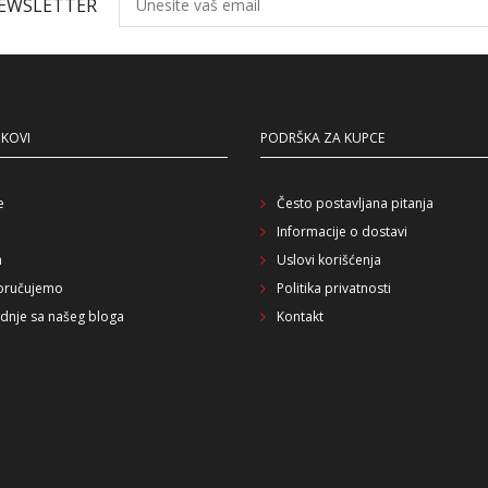
NEWSLETTER
NKOVI
PODRŠKA ZA KUPCE
e
Često postavljana pitanja
Informacije o dostavi
a
Uslovi korišćenja
oručujemo
Politika privatnosti
dnje sa našeg bloga
Kontakt