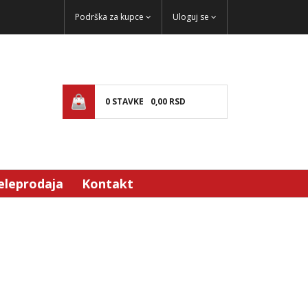
Podrška za kupce
Uloguj se
0
STAVKE
0,
00
RSD
eleprodaja
Kontakt