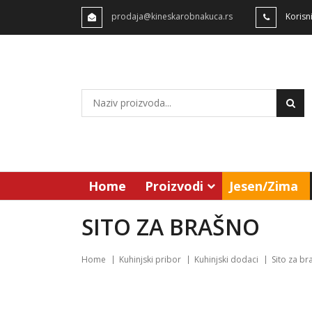
prodaja@kineskarobnakuca.rs
Korisn
Home
Proizvodi
Jesen/Zima
SITO ZA BRAŠNO
Home
Kuhinjski pribor
Kuhinjski dodaci
Sito za br