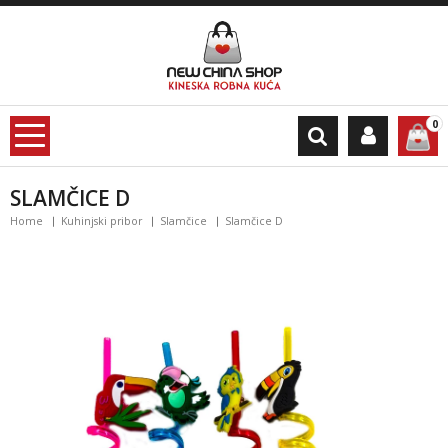
0
SLAMČICE D
Home
Kuhinjski pribor
Slamčice
Slamčice D