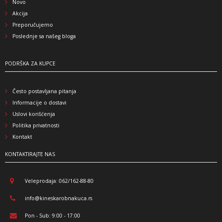
Novo
Akcija
Preporučujemo
Poslednje sa našeg bloga
PODRŠKA ZA KUPCE
Često postavljana pitanja
Informacije o dostavi
Uslovi korišćenja
Politika privatnosti
Kontakt
KONTAKTIRAJTE NAS
Veleprodaja: 062/162-88-80
info@kineskarobnakuca.rs
Pon - Sub: 9:00 - 17:00