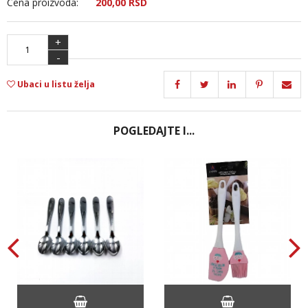
Cena proizvoda:
200,
00
RSD
+
-
Ubaci u listu želja
POGLEDAJTE I...