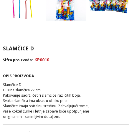
SLAMČICE D
KP0010
Šifra proizvoda:
OPIS PROIZVODA
Slamčice D
Dužina slamčica 27 cm.
Pakovanje sadrži četiri slamčice različitih boja.
Svaka slamčica ima ukras u obliku ptice.
Slamčice imaju spiralnu sredinu. Zahvaljujući tome,
vaše koktel žurke i letnje zabave biće upotpunjene
originalnim i zanimljivim detaljem.