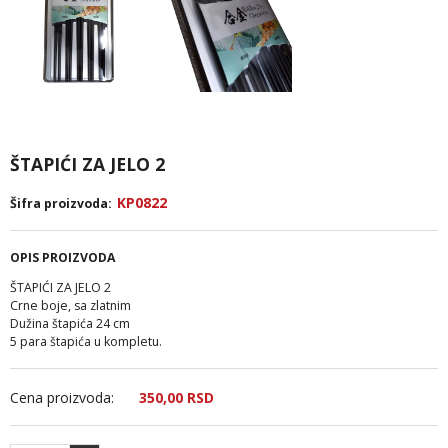
ŠTAPIĆI ZA JELO 2
KP0822
Šifra proizvoda:
OPIS PROIZVODA
ŠTAPIĆI ZA JELO 2
Crne boje, sa zlatnim
Dužina štapića 24 cm
5 para štapića u kompletu.
Cena proizvoda:
350,
00
RSD