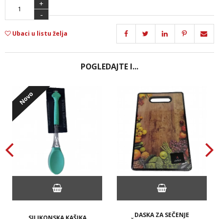
+
-
Ubaci u listu želja
POGLEDAJTE I...
Novo
DASKA ZA SEČENJE
SILIKONSKA KAŠIKA