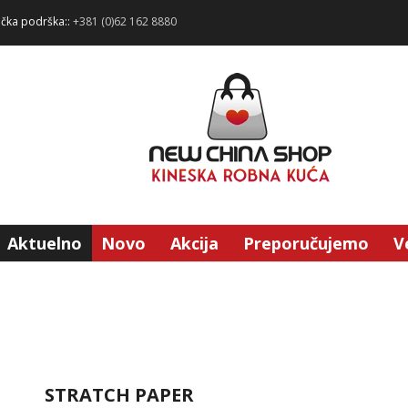
ička podrška::
+381 (0)62 162 8880
Aktuelno
Novo
Akcija
Preporučujemo
V
STRATCH PAPER