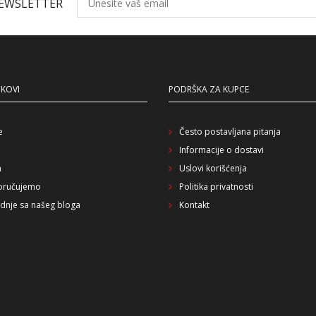
NEWSLETTER
NKOVI
PODRŠKA ZA KUPCE
e
Često postavljana pitanja
Informacije o dostavi
a
Uslovi korišćenja
oručujemo
Politika privatnosti
dnje sa našeg bloga
Kontakt