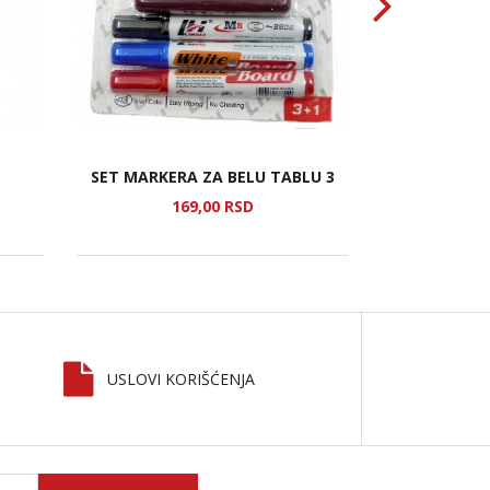
SET MARKERA ZA BELU TABLU 3
AKRILN
169,
00
RSD
1
USLOVI KORIŠĆENJA