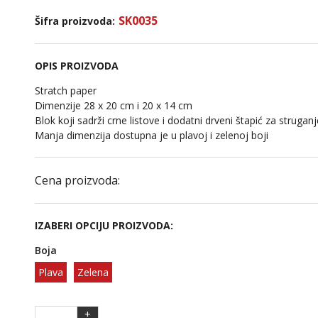
SK0035
Šifra proizvoda:
OPIS PROIZVODA
Stratch paper
Dimenzije 28 x 20 cm i 20 x 14 cm
Blok koji sadrži crne listove i dodatni drveni štapić za struganj
Manja dimenzija dostupna je u plavoj i zelenoj boji
Cena proizvoda:
IZABERI OPCIJU PROIZVODA:
Boja
Plava
Zelena
+