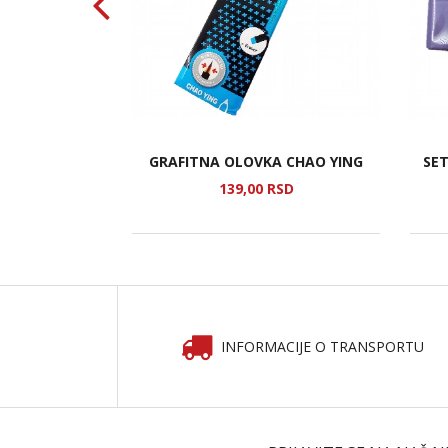
 ZEKA
GRAFITNA OLOVKA CHAO YING
SE
SD
139,
00
RSD
INFORMACIJE O TRANSPORTU