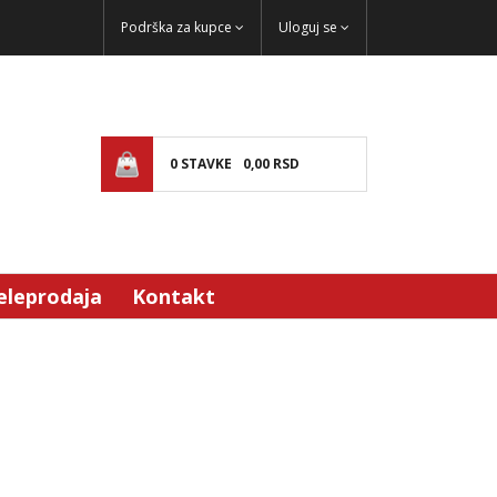
Podrška za kupce
Uloguj se
0
STAVKE
0,
00
RSD
eleprodaja
Kontakt