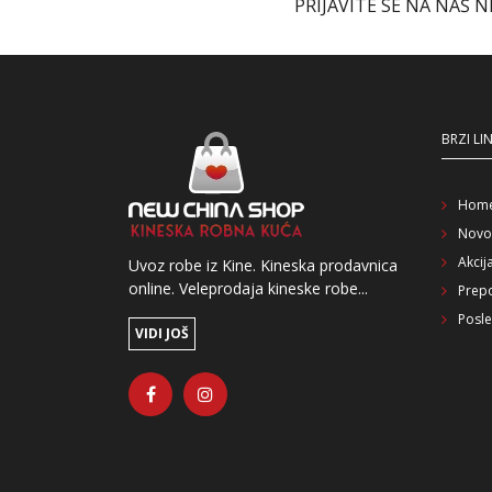
PRIJAVITE SE NA NAŠ 
BRZI LI
Hom
Novo
Akcij
Uvoz robe iz Kine. Kineska prodavnica
online. Veleprodaja kineske robe...
Prep
Posle
VIDI JOŠ