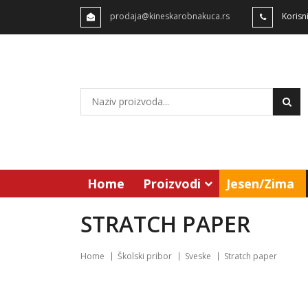
prodaja@kineskarobnakuca.rs
Korisn
Home
Proizvodi
Jesen/Zima
STRATCH PAPER
Home
Školski pribor
Sveske
Stratch paper