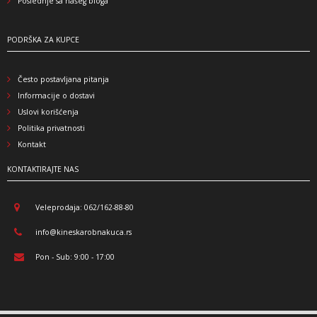
Poslednje sa našeg bloga
PODRŠKA ZA KUPCE
Često postavljana pitanja
Informacije o dostavi
Uslovi korišćenja
Politika privatnosti
Kontakt
KONTAKTIRAJTE NAS
Veleprodaja: 062/162-88-80
info@kineskarobnakuca.rs
Pon - Sub: 9:00 - 17:00