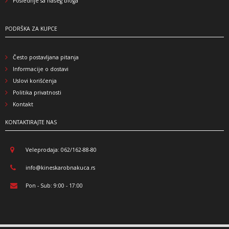
Poslednje sa našeg bloga
PODRŠKA ZA KUPCE
Često postavljana pitanja
Informacije o dostavi
Uslovi korišćenja
Politika privatnosti
Kontakt
KONTAKTIRAJTE NAS
Veleprodaja: 062/162-88-80
info@kineskarobnakuca.rs
Pon - Sub: 9:00 - 17:00