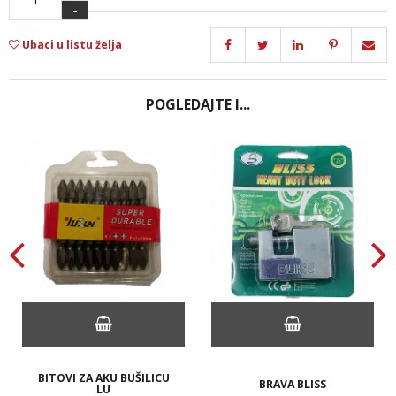
-
Ubaci u listu želja
POGLEDAJTE I...
BITOVI ZA AKU BUŠILICU
BRAVA BLISS
LU