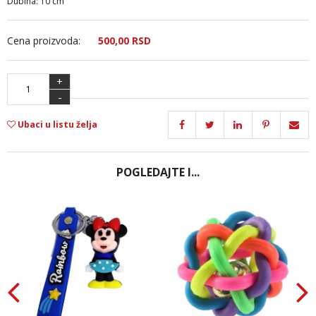
Dubina: 10 cm
Cena proizvoda:
500,
00
RSD
+
-
Ubaci u listu želja
POGLEDAJTE I...