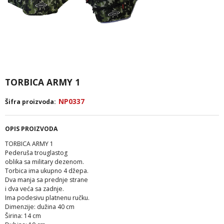
TORBICA ARMY 1
NP0337
Šifra proizvoda:
OPIS PROIZVODA
TORBICA ARMY 1
Pederuša trouglastog
oblika sa military dezenom.
Torbica ima ukupno 4 džepa.
Dva manja sa prednje strane
i dva veća sa zadnje.
Ima podesivu platnenu ručku.
Dimenzije: dužina 40 cm
Širina: 14 cm