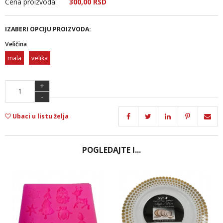
Cena proizvoda:
300,
00
RSD
IZABERI OPCIJU PROIZVODA:
Veličina
mala
velika
+
-
Ubaci u listu želja
POGLEDAJTE I...