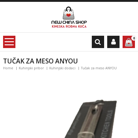
0
TUČAK ZA MESO ANYOU
Home
Kuhinjski pribor
Kuhinjski dodaci
Tučak za meso ANYOU