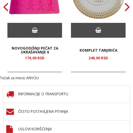
NOVOGODIŠNJI PEČAT ZA
KOMPLET TANJIRIĆA
UKRAŠAVANJE 6
170,
00
RSD
249,
00
RSD
Tučak za meso ANYOU
INFORMACIJE O TRANSPORTU
ČESTO POSTAVLJENA PITANJA
USLOVI KORIŠĆENJA