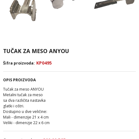
TUČAK ZA MESO ANYOU
KP0495
Šifra proizvoda:
OPIS PROIZVODA
Tučak za meso ANYOU
Metalni tučak za meso
sa dva različita nastavka
glatki i oštri.
Dostupno u dve veličine:
Mali - dimenzije 21 x 4 cm
Veliki - dimenzje 22 x 6 cm