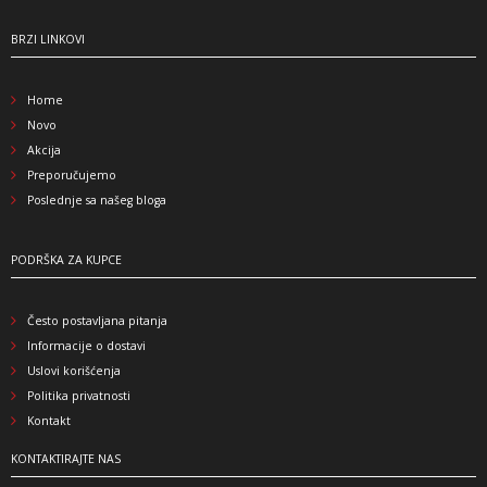
BRZI LINKOVI
Home
Novo
Akcija
Preporučujemo
Poslednje sa našeg bloga
PODRŠKA ZA KUPCE
Često postavljana pitanja
Informacije o dostavi
Uslovi korišćenja
Politika privatnosti
Kontakt
KONTAKTIRAJTE NAS