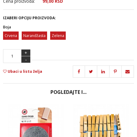
Cena proizvoda:
99,
00
RSD
IZABERI OPCIJU PROIZVODA:
Boja
Crvena
Narandžasta
Zelena
+
-
Ubaci u listu želja
POGLEDAJTE I...