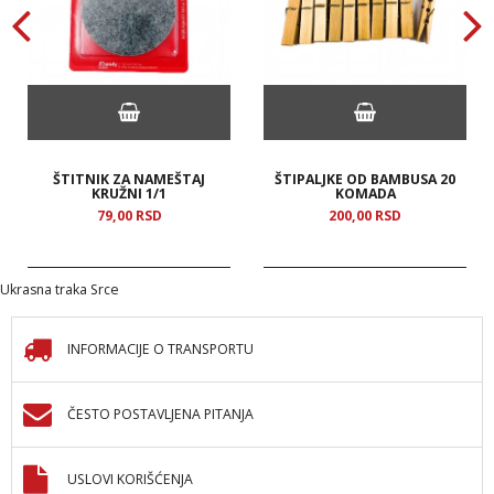
ŠTITNIK ZA NAMEŠTAJ
ŠTIPALJKE OD BAMBUSA 20
KRUŽNI 1/1
KOMADA
79,
00
RSD
200,
00
RSD
Ukrasna traka Srce
INFORMACIJE O TRANSPORTU
ČESTO POSTAVLJENA PITANJA
USLOVI KORIŠĆENJA