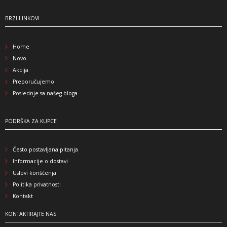
BRZI LINKOVI
Home
Novo
Akcija
Preporučujemo
Poslednje sa našeg bloga
PODRŠKA ZA KUPCE
Često postavljana pitanja
Informacije o dostavi
Uslovi korišćenja
Politika privatnosti
Kontakt
KONTAKTIRAJTE NAS