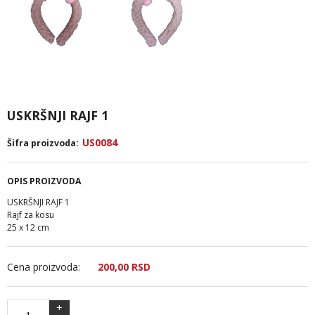
USKRŠNJI RAJF 1
US0084
Šifra proizvoda:
OPIS PROIZVODA
USKRŠNJI RAJF 1
Rajf za kosu
25 x 12 cm
Cena proizvoda:
200,
00
RSD
+