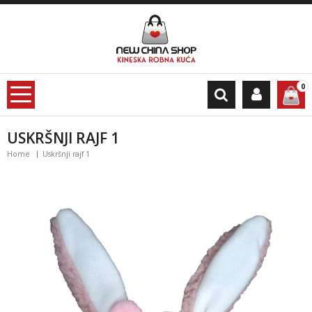
0
USKRŠNJI RAJF 1
Home
Uskršnji rajf 1