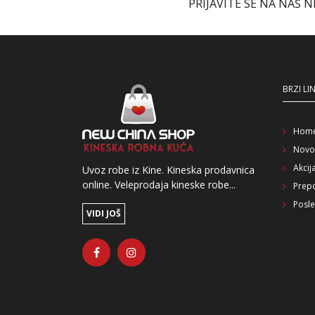
PRIJAVITE SE NA NAŠ 
BRZI LI
Hom
Novo
Akcij
Uvoz robe iz Kine. Kineska prodavnica
online. Veleprodaja kineske robe...
Prep
Posle
VIDI JOŠ