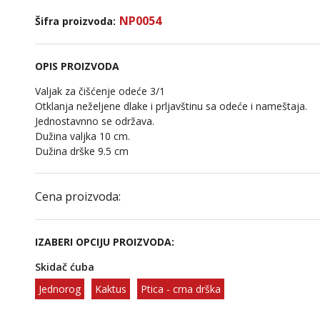
NP0054
Šifra proizvoda:
OPIS PROIZVODA
Valjak za čišćenje odeće 3/1
Otklanja neželjene dlake i prljavštinu sa odeće i nameštaja.
Jednostavnno se održava.
Dužina valjka 10 cm.
Dužina drške 9.5 cm
Cena proizvoda:
IZABERI OPCIJU PROIZVODA:
Skidač ćuba
Jednorog
Kaktus
Ptica - crna drška