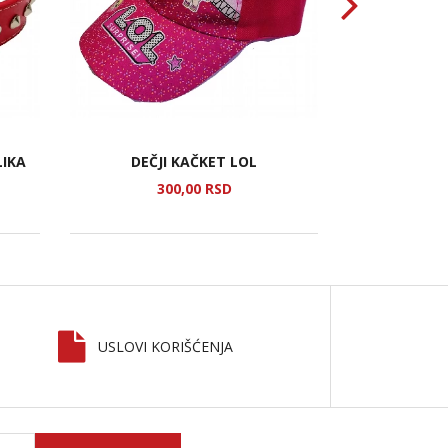
VALJAK Z
LIKA
DEČJI KAČKET LOL
300,
00
RSD
2
USLOVI KORIŠĆENJA