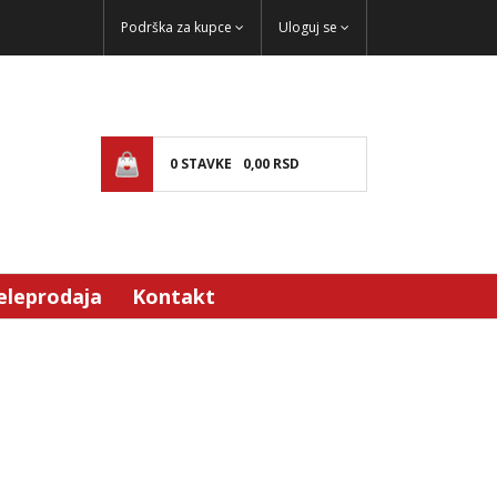
Podrška za kupce
Uloguj se
0
STAVKE
0,
00
RSD
eleprodaja
Kontakt