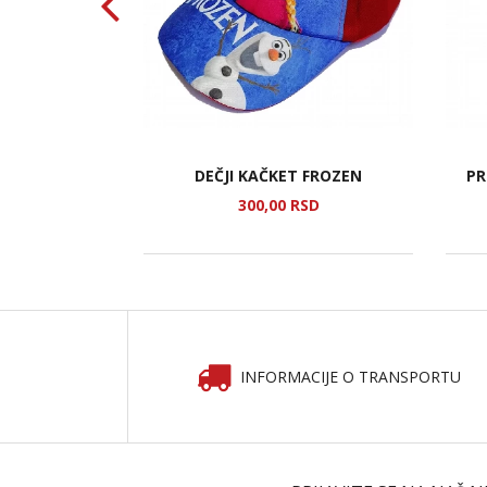
A KOSKA 1
DEČJI KAČKET FROZEN
PR
SD
300,
00
RSD
INFORMACIJE O TRANSPORTU