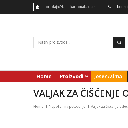
prodaja@kineskarobnakuca.rs
Korisn
Home
Proizvodi
Jesen/Zima
VALJAK ZA ČIŠĆENJE 
Home
Napolju i na putovanju
Valjak za čišćenje ode