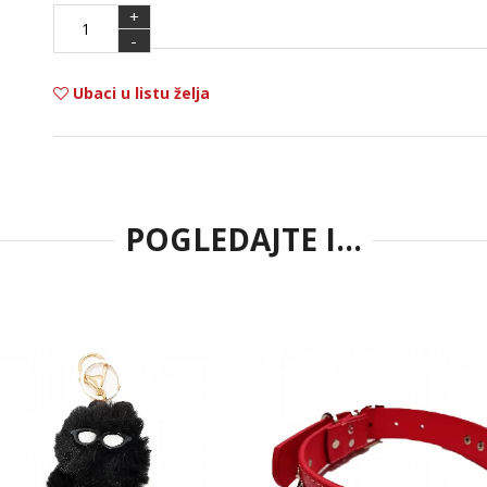
+
-
Ubaci u listu želja
POGLEDAJTE I...