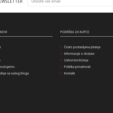
NEWSLETTER
NKOVI
PODRŠKA ZA KUPCE
e
Često postavljana pitanja
Informacije o dostavi
a
Uslovi korišćenja
oručujemo
Politika privatnosti
dnje sa našeg bloga
Kontakt