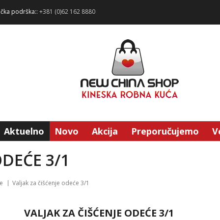
ička podrška::
+381 (0)62 162 8880
Aktuelno
Novo
Akcija
Preporučujemo
V
ODEĆE 3/1
će
Valjak za čišćenje odeće 3/1
VALJAK ZA ČIŠĆENJE ODEĆE 3/1