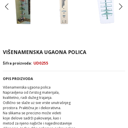
VIŠENAMENSKA UGAONA POLICA
UD0255
Šifra proizvoda:
OPIS PROIZVODA
Višenamenska ugaona polica
Napravljena od čvrstog materijala,
kvalitetno, radi dužeg trajanja.
Odlično se slaže uz sve vrste unutrašnjeg
prostora. Praktična je i dekorativna.
Na slikama se precizno može videti
koje delove sadrži pakovanje, kao i
metod za njeno najbrže i najjednostavnije