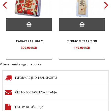
TABAKERA USKA 2
TERMOMETAR TERI
300,
00
RSD
149,
00
RSD
Višenamenska ugaona polica
INFORMACIJE O TRANSPORTU
ČESTO POSTAVLJENA PITANJA
USLOVI KORIŠĆENJA