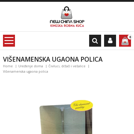
0
VIŠENAMENSKA UGAONA POLICA
Home
Uređenje doma
Čiviluci, držači i vešalice
Višenamenska ugaona polica