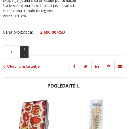
sklapanje. Jedna slika prikazuje policu nakon
što je sklopljena, kako bi imali jasan uvid u to
kako bi ona trebalo da izgleda.
Visina: 320 cm.
Cena proizvoda:
2.690,
00
RSD
+
-
Ubaci u listu želja
POGLEDAJTE I...