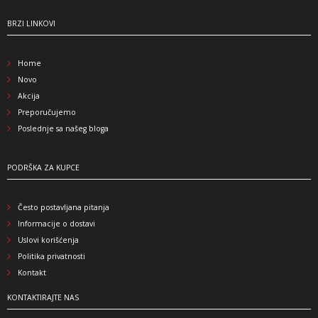
BRZI LINKOVI
Home
Novo
Akcija
Preporučujemo
Poslednje sa našeg bloga
PODRŠKA ZA KUPCE
Često postavljana pitanja
Informacije o dostavi
Uslovi korišćenja
Politika privatnosti
Kontakt
KONTAKTIRAJTE NAS