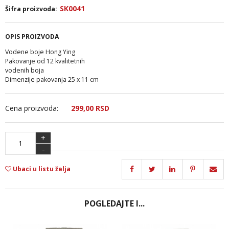
SK0041
Šifra proizvoda:
OPIS PROIZVODA
Vodene boje Hong Ying
Pakovanje od 12 kvalitetnih
vodenih boja
Dimenzije pakovanja 25 x 11 cm
Cena proizvoda:
299,
00
RSD
+
-
Ubaci u listu želja
POGLEDAJTE I...