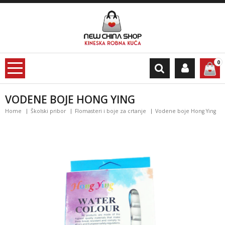
0
VODENE BOJE HONG YING
Home
Školski pribor
Flomasteri i boje za crtanje
Vodene boje Hong Ying