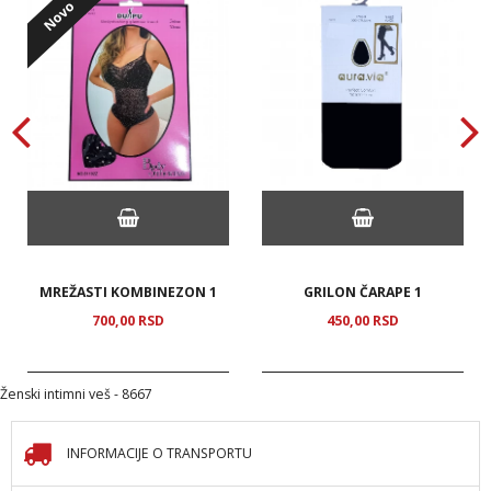
Novo
MREŽASTI KOMBINEZON 1
GRILON ČARAPE 1
700,
00
RSD
450,
00
RSD
Ženski intimni veš - 8667
INFORMACIJE O TRANSPORTU