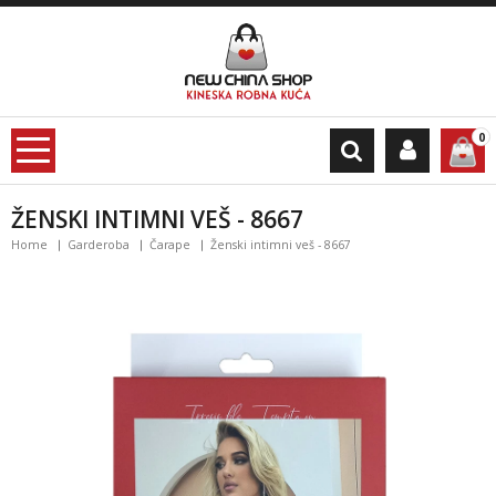
0
ŽENSKI INTIMNI VEŠ - 8667
Home
Garderoba
Čarape
Ženski intimni veš - 8667