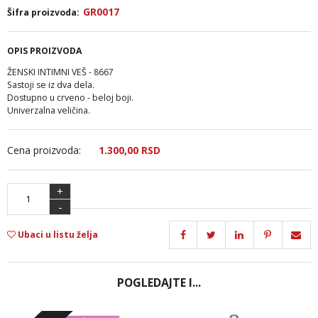
GR0017
Šifra proizvoda:
OPIS PROIZVODA
ŽENSKI INTIMNI VEŠ - 8667
Sastoji se iz dva dela.
Dostupno u crveno - beloj boji.
Univerzalna veličina.
Cena proizvoda:
1.300,
00
RSD
+
-
Ubaci u listu želja
POGLEDAJTE I...