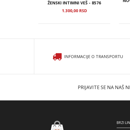
NO
INEZON 2
ŽENSKI INTIMNI VEŠ - 8576
SD
1.300,
00
RSD
INFORMACIJE O TRANSPORTU
PRIJAVITE SE NA NAŠ 
BRZI LI