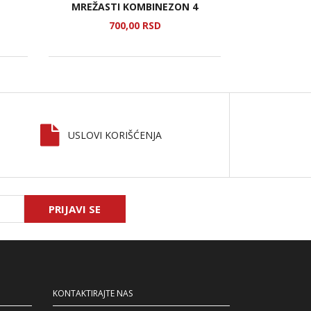
MREŽASTI KOMBINEZON 4
ŽENSKI IN
700,
00
RSD
1.
USLOVI KORIŠĆENJA
PRIJAVI SE
KONTAKTIRAJTE NAS