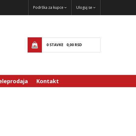
Podrška za kupce
Uloguj se
0
STAVKE
0,
00
RSD
eleprodaja
Kontakt