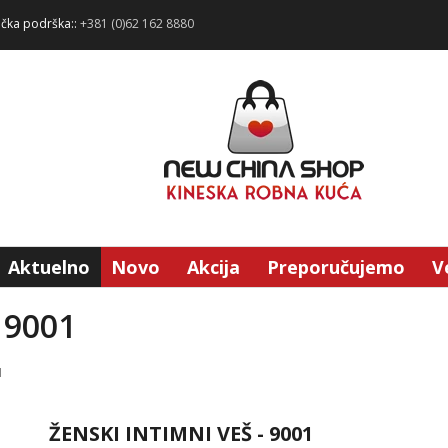
ička podrška::
+381 (0)62 162 8880
Aktuelno
Novo
Akcija
Preporučujemo
V
 9001
1
ŽENSKI INTIMNI VEŠ - 9001