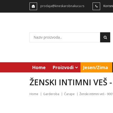
prodaja@kineskarobnakuca.rs
Korisn
Home
Proizvodi
Jesen/Zima
ŽENSKI INTIMNI VEŠ -
Home
Garderoba
Čarape
Ženski intimni veš - 900