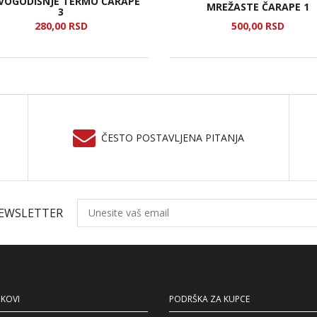
VOGODIŠNJE TERMO ČARAPE
MREŽASTE ČARAPE 1
3
280,
00
RSD
500,
00
RSD
ČESTO POSTAVLJENA PITANJA
NEWSLETTER
NKOVI
PODRŠKA ZA KUPCE