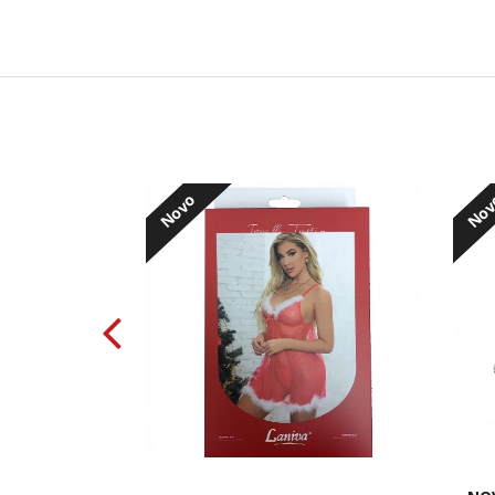
Novo
No