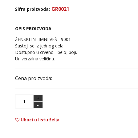
GR0021
Šifra proizvoda:
OPIS PROIZVODA
ŽENSKI INTIMNI VEŠ - 9001
Sastoji se iz jednog dela.
Dostupno u crveno - beloj boji.
Univerzalna veličina.
Cena proizvoda:
+
-
Ubaci u listu želja